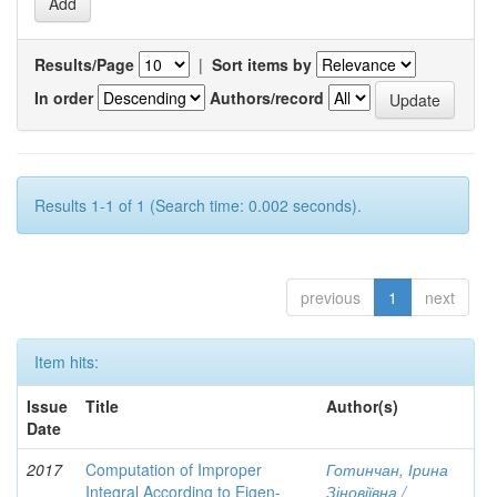
Results/Page
|
Sort items by
In order
Authors/record
Results 1-1 of 1 (Search time: 0.002 seconds).
previous
1
next
Item hits:
Issue
Title
Author(s)
Date
2017
Computation of Improper
Готинчан, Ірина
Integral According to Eigen-
Зіновіївна /