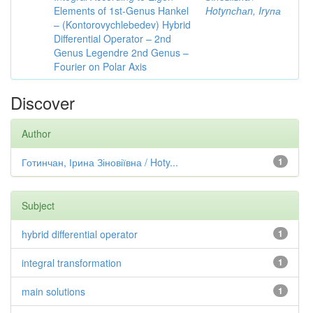
Elements of 1st-Genus Hankel
Hotynсhаn, Iryпа
– (Kontorovychlebedev) Hybrid
Differential Operator – 2nd
Genus Legendre 2nd Genus –
Fourier on Polar Axis
Discover
Author
Готинчан, Ірина Зіновіївна / Hoty...
1
Subject
hybrid differential operator
1
integral transformation
1
main solutions
1