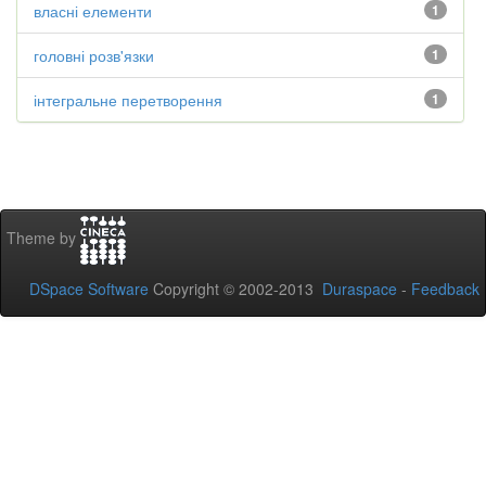
власні елементи
1
головні розв'язки
1
інтегральне перетворення
1
Theme by
DSpace Software
Copyright © 2002-2013
Duraspace
-
Feedback