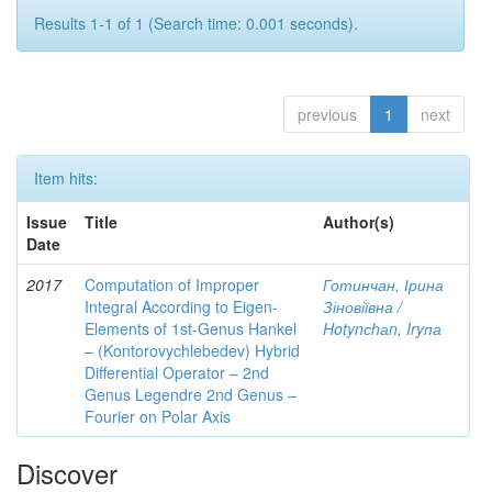
Results 1-1 of 1 (Search time: 0.001 seconds).
previous
1
next
Item hits:
Issue
Title
Author(s)
Date
2017
Computation of Improper
Готинчан, Ірина
Integral According to Eigen-
Зіновіївна /
Elements of 1st-Genus Hankel
Hotynсhаn, Iryпа
– (Kontorovychlebedev) Hybrid
Differential Operator – 2nd
Genus Legendre 2nd Genus –
Fourier on Polar Axis
Discover