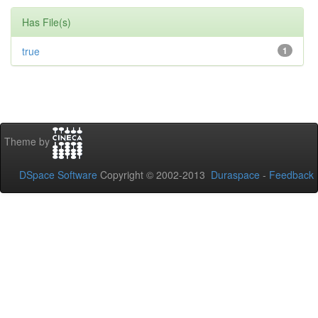
Has File(s)
true
1
Theme by
DSpace Software
Copyright © 2002-2013
Duraspace
-
Feedback