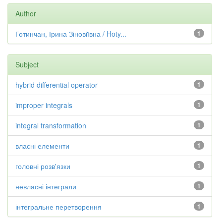
Author
Готинчан, Ірина Зіновіївна / Hoty...
1
Subject
hybrid differential operator
1
improper integrals
1
integral transformation
1
власні елементи
1
головні розв'язки
1
невласні інтеграли
1
інтегральне перетворення
1