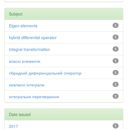
Subject
Eigen-elements
1
hybrid differential operator
1
integral transformation
1
власні елементи
1
гібридний диференціальний оператор
1
невласні інтеграли
1
інтегральне перетворення
1
Date issued
2017
1