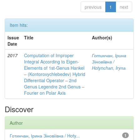
previous
1
next
Item hits:
Issue
Title
Author(s)
Date
2017
Computation of Improper
Готинчан, Ірина
Integral According to Eigen-
Зіновіївна /
Elements of 1st-Genus Hankel
Hotynсhаn, Iryпа
– (Kontorovychlebedev) Hybrid
Differential Operator – 2nd
Genus Legendre 2nd Genus –
Fourier on Polar Axis
Discover
Author
Готинчан, Ірина Зіновіївна / Hoty...
1