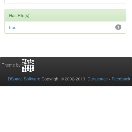
Has File(s)
true
1
Theme by
DSpace Software
Copyright © 2002-2013
Duraspace
-
Feedback