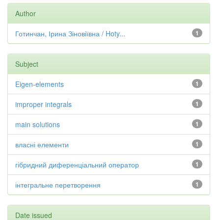
Author
Готинчан, Ірина Зіновіївна / Hoty...
1
Subject
Eigen-elements
1
improper integrals
1
main solutions
1
власні елементи
1
гібридний диференціальний оператор
1
інтегральне перетворення
1
Date issued