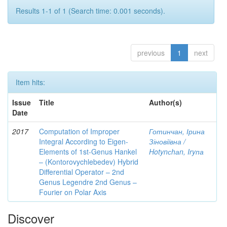
Results 1-1 of 1 (Search time: 0.001 seconds).
previous
1
next
Item hits:
Issue
Title
Author(s)
Date
2017
Computation of Improper
Готинчан, Ірина
Integral According to Eigen-
Зіновіївна /
Elements of 1st-Genus Hankel
Hotynсhаn, Iryпа
– (Kontorovychlebedev) Hybrid
Differential Operator – 2nd
Genus Legendre 2nd Genus –
Fourier on Polar Axis
Discover