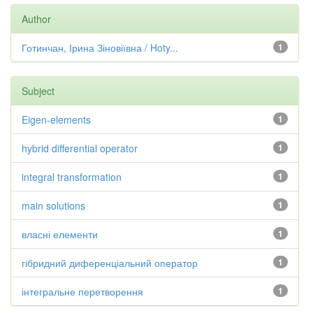
Author
Готинчан, Ірина Зіновіївна / Hoty...
1
Subject
Eigen-elements
1
hybrid differential operator
1
integral transformation
1
main solutions
1
власні елементи
1
гібридний диференціальний оператор
1
інтегральне перетворення
1