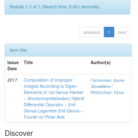
Results 1-1 of 1 (Search time: 0.001 seconds).
previous
1
next
Item hits:
Issue
Title
Author(s)
Date
2017
Computation of Improper
Готинчан, Ірина
Integral According to Eigen-
Зіновіївна /
Elements of 1st-Genus Hankel
Hotynсhаn, Iryпа
– (Kontorovychlebedev) Hybrid
Differential Operator – 2nd
Genus Legendre 2nd Genus –
Fourier on Polar Axis
Discover