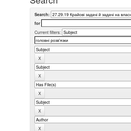
Search:
for
Current filters: