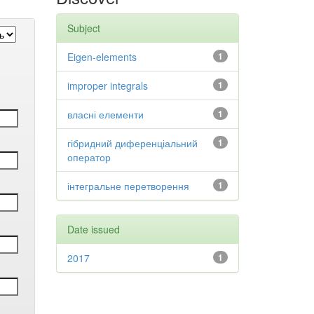
Subject
Eigen-elements
1
improper integrals
1
власні елементи
1
гібридний диференціальний
1
оператор
інтегральне перетворення
1
Date issued
2017
1