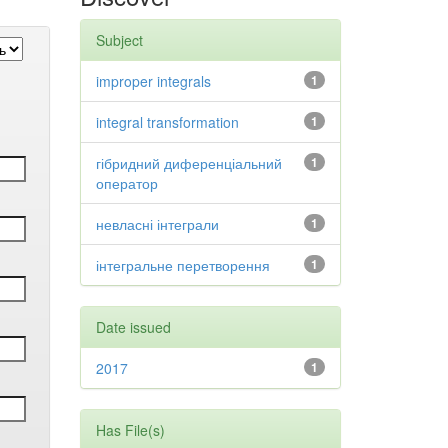
Subject
improper integrals
1
integral transformation
1
гібридний диференціальний
1
оператор
невласні інтеграли
1
інтегральне перетворення
1
Date issued
2017
1
Has File(s)