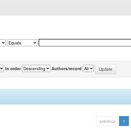
In order
Authors/record
previous
1