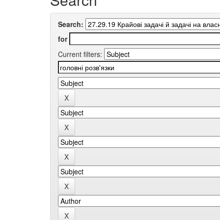
Search:
for
Current filters: