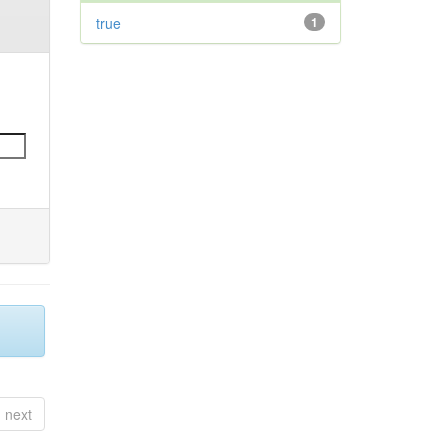
true
1
next