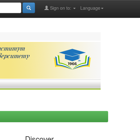
Sign on to:
Language
Discover