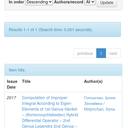
In order
Authors/record
Results 1-1 of 1 (Search time: 0.001 seconds).
previous
1
next
Item hits:
Issue
Title
Author(s)
Date
2017
Computation of Improper
Готинчан, Ірина
Integral According to Eigen-
Зіновіївна /
Elements of 1st-Genus Hankel
Hotynсhаn, Iryпа
– (Kontorovychlebedev) Hybrid
Differential Operator – 2nd
Genus Legendre 2nd Genus –