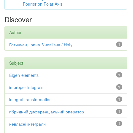
Fourier on Polar Axis
Discover
Author
Готинчан, Ірина Зіновіївна / Hoty...
1
Subject
Eigen-elements
1
improper integrals
1
integral transformation
1
гібридний диференціальний оператор
1
невласні інтеграли
1