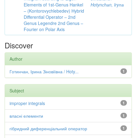
Elements of 1st-Genus Hankel
Hotynсhаn, Iryпа
– (Kontorovychlebedev) Hybrid
Differential Operator – 2nd
Genus Legendre 2nd Genus –
Fourier on Polar Axis
Discover
Author
Готинчан, Ірина Зіновіївна / Hoty...
1
Subject
improper integrals
1
власні елементи
1
гібридний диференціальний оператор
1