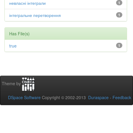
невласні інтеграли
1
інтегральне перетворення
1
Has File(s)
true
1
Theme by
DSpace Software
Copyright © 2002-2013
Duraspace
-
Feedback