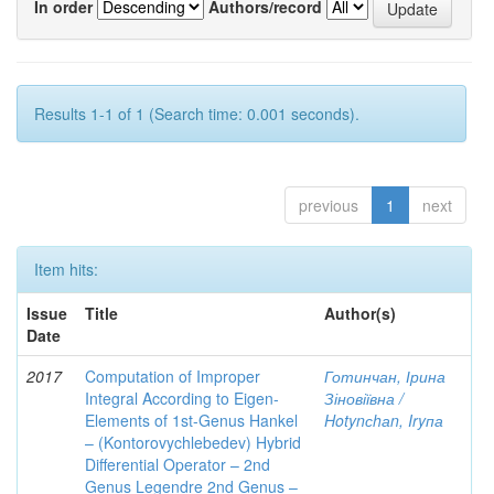
In order
Authors/record
Results 1-1 of 1 (Search time: 0.001 seconds).
previous
1
next
Item hits:
Issue
Title
Author(s)
Date
2017
Computation of Improper
Готинчан, Ірина
Integral According to Eigen-
Зіновіївна /
Elements of 1st-Genus Hankel
Hotynсhаn, Iryпа
– (Kontorovychlebedev) Hybrid
Differential Operator – 2nd
Genus Legendre 2nd Genus –