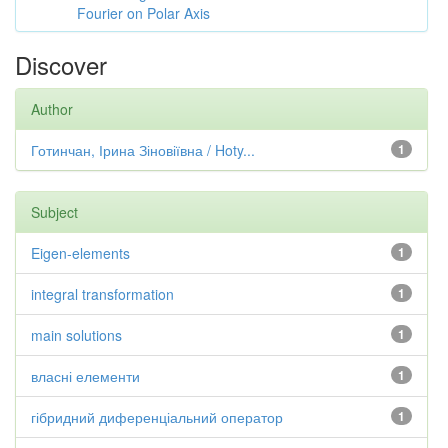
Fourier on Polar Axis
Discover
Author
Готинчан, Ірина Зіновіївна / Hoty...
1
Subject
Eigen-elements
1
integral transformation
1
main solutions
1
власні елементи
1
гібридний диференціальний оператор
1