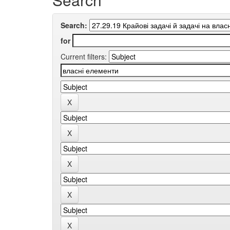
Search:
for
Current filters: