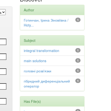
Author
Готинчан, Ірина Зіновіївна /
1
Hoty...
Subject
integral transformation
1
main solutions
1
головні розв'язки
1
гібридний диференціальний
1
оператор
Has File(s)