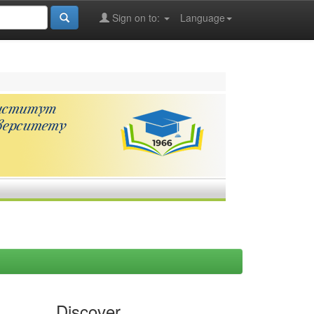
Sign on to:
Language
Discover