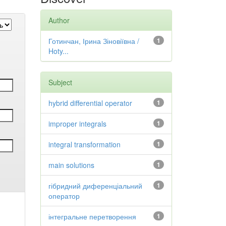
Author
Готинчан, Ірина Зіновіївна /
1
Hoty...
Subject
hybrid differential operator
1
improper integrals
1
integral transformation
1
main solutions
1
гібридний диференціальний
1
оператор
інтегральне перетворення
1