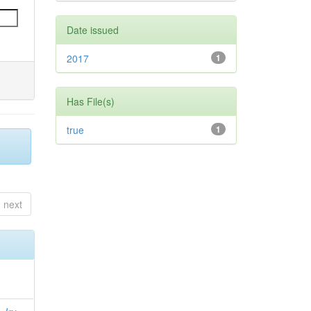
Date issued
2017
1
Has File(s)
true
1
next