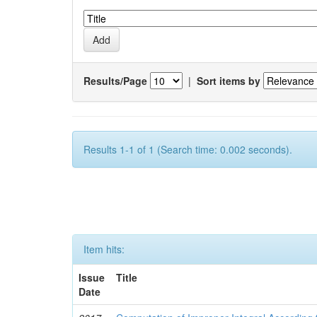
Results/Page
|
Sort items by
Results 1-1 of 1 (Search time: 0.002 seconds).
Item hits:
Issue
Title
Date