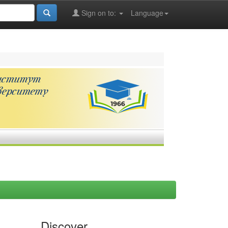
Sign on to:
Language
Discover