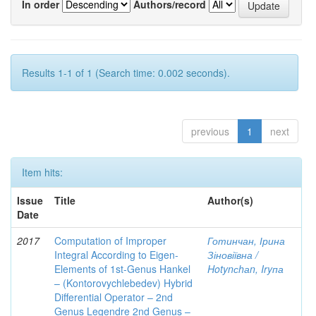
In order
Authors/record
Results 1-1 of 1 (Search time: 0.002 seconds).
previous
1
next
Item hits:
Issue
Title
Author(s)
Date
2017
Computation of Improper
Готинчан, Ірина
Integral According to Eigen-
Зіновіївна /
Elements of 1st-Genus Hankel
Hotynсhаn, Iryпа
– (Kontorovychlebedev) Hybrid
Differential Operator – 2nd
Genus Legendre 2nd Genus –