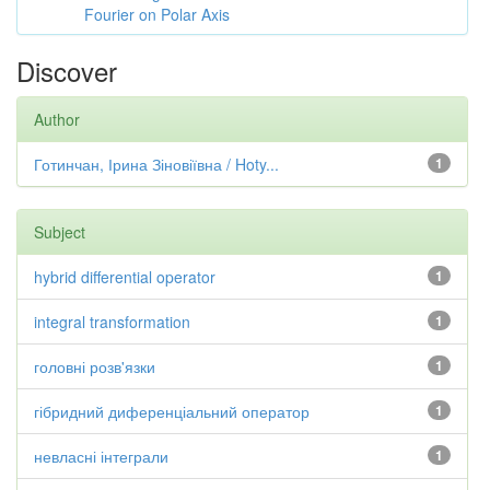
Fourier on Polar Axis
Discover
Author
Готинчан, Ірина Зіновіївна / Hoty...
1
Subject
hybrid differential operator
1
integral transformation
1
головні розв'язки
1
гібридний диференціальний оператор
1
невласні інтеграли
1