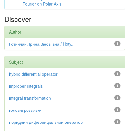
Fourier on Polar Axis
Discover
Author
Готинчан, Ірина Зіновіївна / Hoty...
1
Subject
hybrid differential operator
1
improper integrals
1
integral transformation
1
головні розв'язки
1
гібридний диференціальний оператор
1