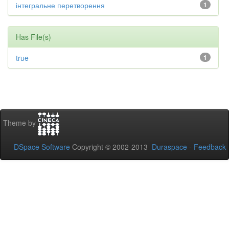
інтегральне перетворення
1
Has File(s)
true
1
Theme by
DSpace Software
Copyright © 2002-2013
Duraspace
-
Feedback