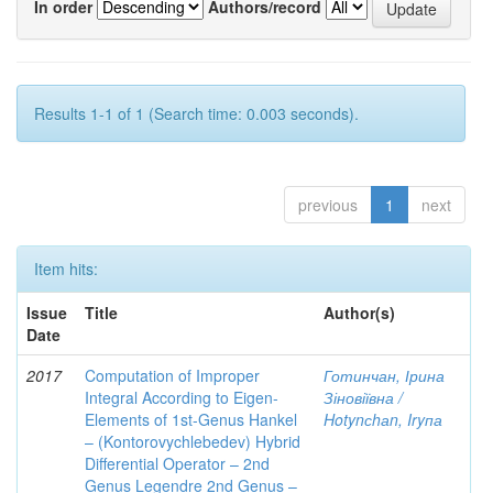
In order
Authors/record
Results 1-1 of 1 (Search time: 0.003 seconds).
previous
1
next
Item hits:
Issue
Title
Author(s)
Date
2017
Computation of Improper
Готинчан, Ірина
Integral According to Eigen-
Зіновіївна /
Elements of 1st-Genus Hankel
Hotynсhаn, Iryпа
– (Kontorovychlebedev) Hybrid
Differential Operator – 2nd
Genus Legendre 2nd Genus –