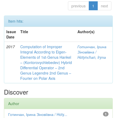
previous
1
next
Item hits:
Issue
Title
Author(s)
Date
2017
Computation of Improper
Готинчан, Ірина
Integral According to Eigen-
Зіновіївна /
Elements of 1st-Genus Hankel
Hotynсhаn, Iryпа
– (Kontorovychlebedev) Hybrid
Differential Operator – 2nd
Genus Legendre 2nd Genus –
Fourier on Polar Axis
Discover
Author
Готинчан, Ірина Зіновіївна / Hoty...
1