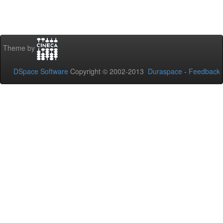
Theme by
DSpace Software
Copyright © 2002-2013
Duraspace
-
Feedback