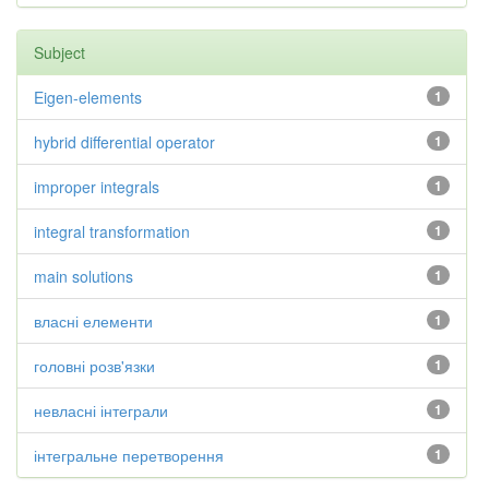
Subject
Eigen-elements
1
hybrid differential operator
1
improper integrals
1
integral transformation
1
main solutions
1
власні елементи
1
головні розв'язки
1
невласні інтеграли
1
інтегральне перетворення
1