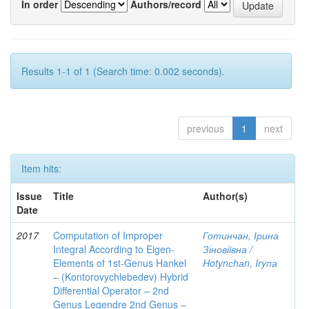
In order
Authors/record
Results 1-1 of 1 (Search time: 0.002 seconds).
previous
1
next
Item hits:
Issue
Title
Author(s)
Date
2017
Computation of Improper
Готинчан, Ірина
Integral According to Eigen-
Зіновіївна /
Elements of 1st-Genus Hankel
Hotynсhаn, Iryпа
– (Kontorovychlebedev) Hybrid
Differential Operator – 2nd
Genus Legendre 2nd Genus –