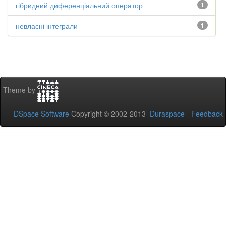
гібридний диференціальний оператор
1
невласні інтеграли
1
Theme by
DSpace Software
Copyright © 2002-2013
Duraspace
-
Feedback