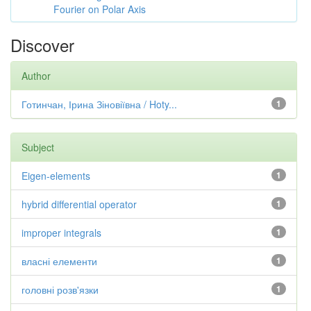
Fourier on Polar Axis
Discover
Author
Готинчан, Ірина Зіновіївна / Hoty...
1
Subject
Eigen-elements
1
hybrid differential operator
1
improper integrals
1
власні елементи
1
головні розв'язки
1