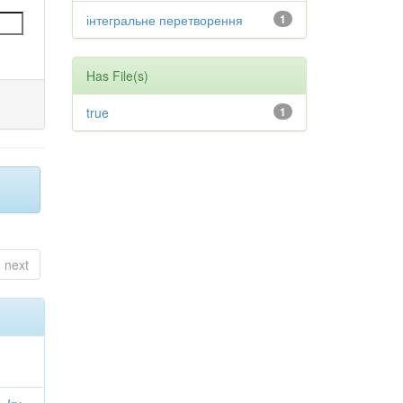
інтегральне перетворення
1
Has File(s)
true
1
next