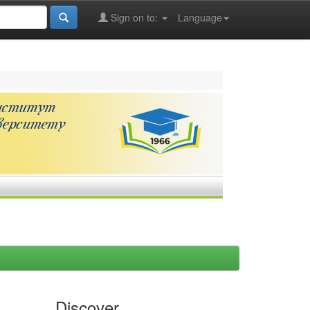
Sign on to:
Language
Discover