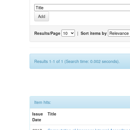
Results/Page
|
Sort items by
Results 1-1 of 1 (Search time: 0.002 seconds).
Item hits:
Issue
Title
Date