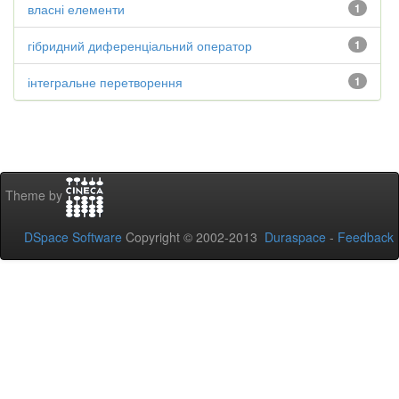
власні елементи
1
гібридний диференціальний оператор
1
інтегральне перетворення
1
Theme by
DSpace Software
Copyright © 2002-2013
Duraspace
-
Feedback