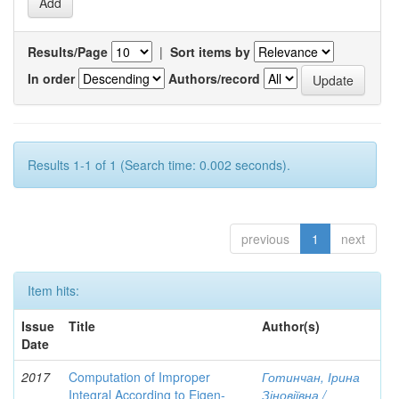
Results/Page
|
Sort items by
In order
Authors/record
Results 1-1 of 1 (Search time: 0.002 seconds).
previous
1
next
Item hits:
Issue
Title
Author(s)
Date
2017
Computation of Improper
Готинчан, Ірина
Integral According to Eigen-
Зіновіївна /