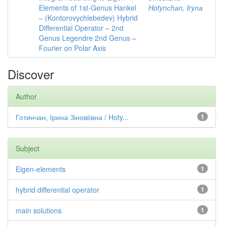
Elements of 1st-Genus Hankel
Hotynсhаn, Iryпа
– (Kontorovychlebedev) Hybrid
Differential Operator – 2nd
Genus Legendre 2nd Genus –
Fourier on Polar Axis
Discover
Author
Готинчан, Ірина Зіновіївна / Hoty...
1
Subject
Eigen-elements
1
hybrid differential operator
1
main solutions
1