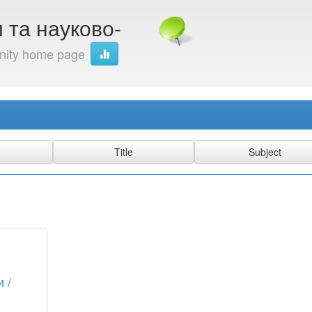
 та науково-
ity home page
 /