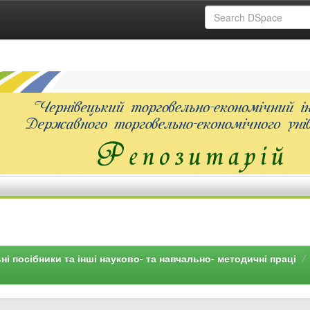
ні посібники та інші науково- та навчально- методичні праці