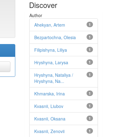
Discover
Author
Ahekyan, Artem
1
Bezpartochna, Olesia
1
Filipishyna, Liliya
1
Hryshyna, Larysa
1
Hryshyna, Nataliya /
1
Hryshyna, Na...
Khmarska, Irina
1
Kvasnii, Liubov
1
Kvasnii, Oksana
1
Kvasnii, Zenovii
1