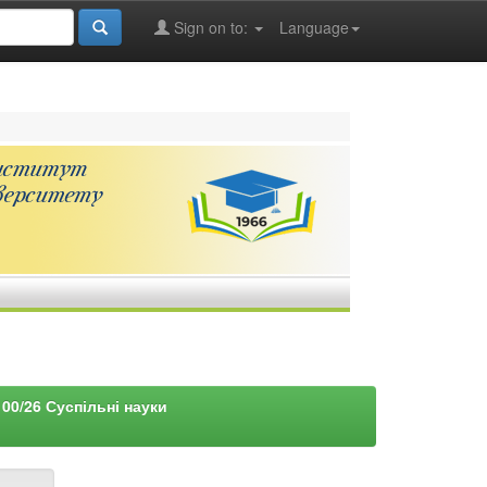
Sign on to:
Language
00/26 Суспільні науки