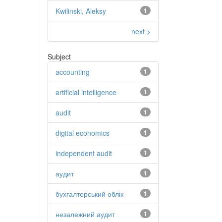
Kwilinski, Aleksy
1
next >
Subject
accounting
1
artificial intelligence
1
audit
1
digital economics
1
independent audit
1
аудит
1
бухгалтерський облік
1
незалежний аудит
1