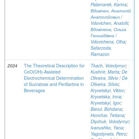
Palamarek, Karina
;
Вдовічен, Анатолій
Анатолійович /
Vdovichen, Anatolii
;
Вдовічена, Ольга
Геннадіївна /
Vdovichena, Olha
;
Safarzoda,
Ramazon
2024
The Theoretical Description for
Tkach, Volodymyr
;
CoO(OH)-Assisted
Kushnir, Marta
;
De
Electrochemical Determination
Oliveira, Silvio / De
of Sucralose and Perillartine in
Oliveira, Sílvio
;
Beverages
Kryvetskyi, Viktor
;
Kryvetska, Inna
;
Kryvetskyi, Igor
;
Banul, Bohdana
;
Honchar, Tetiana
;
Diychuk, Volodymyr
;
Ivanushko, Yana
;
Yagodynets, Petro
;