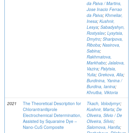
da Paiva / Martins,
Jose Inacio Ferrao
da Paiva
;
Khmeliar,
Inesa
;
Kushnir,
Lesya
;
Sabadyshyn,
Rostyslav
;
Lysytsia,
Dmytro
;
Sharipova,
Riboba
;
Nasirova,
Sabina
;
Rakhmatova,
Markhabo
;
Jalalova,
Vazira
;
Palytsia,
Yulia
;
Grekova, Alla
;
Burdinina, Yanina /
Burdina, Ianina
;
Khrutba, Viktoria
2021
The Theoretical Description for
Tkach, Volodymyr
;
Chlorantraniliprole
Kushnir, Marta
;
De
Electrochemical Determination,
Oliveira, Silvio / De
Assisted by Squaraine Dye –
Oliveira, Sílvio
;
Nano-CuS Composite
Salomova, Hanifa
;