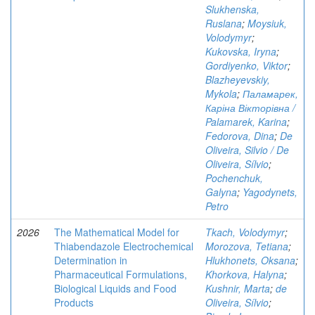
Slukhenska,
Ruslana
;
Moysiuk,
Volodymyr
;
Kukovska, Iryna
;
Gordiyenko, Viktor
;
Blazheyevskiy,
Mykola
;
Паламарек,
Каріна Вікторівна /
Palamarek, Karina
;
Fedorova, Dina
;
De
Oliveira, Silvio / De
Oliveira, Sílvio
;
Pochenchuk,
Galyna
;
Yagodynets,
Petro
2026
The Mathematical Model for
Tkach, Volodymyr
;
Thiabendazole Electrochemical
Morozova, Tetiana
;
Determination in
Hlukhonets, Oksana
;
Pharmaceutical Formulations,
Khorkova, Halyna
;
Biological Liquids and Food
Kushnir, Marta
;
de
Products
Oliveira, Sílvio
;