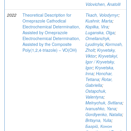
Vdovichen, Anatolii
2022
Theoretical Description for
Tkach, Volodymyr
;
Omeprazole Cathodical
Kushnir, Marta
;
Electrochemical Determination,
Kopiika, Vira
;
Assisted by Omeprazole
Luganska, Olga
;
Electrochemical Determination,
Omelianchyk,
Assisted by the Composite
Lyudmyla
;
Kormosh,
Poly(1,2,4-triazole) – VO(OH)
Zholt
;
Kryvetsky,
Viktor
;
Kryvetskyi,
Igor / Kryvetsky,
Igor
;
Kryvetska,
Inna
;
Honchar,
Tetiana
;
Rotar,
Gabriella
;
Ostapchuk,
Valentyna
;
Melnychuk, Svitlana
;
Ivanushko, Yana
;
Gordiyenko, Natalia
;
Britsyna, Yulia
;
Багрій, Конон