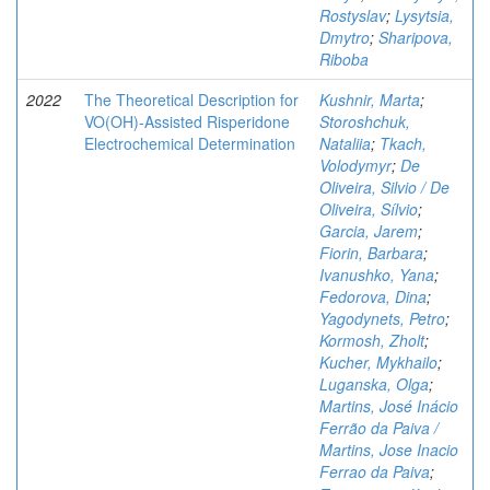
Rostyslav
;
Lysytsia,
Dmytro
;
Sharipova,
Riboba
2022
The Theoretical Description for
Kushnir, Marta
;
VO(OH)-Assisted Risperidone
Storoshchuk,
Electrochemical Determination
Nataliia
;
Tkach,
Volodymyr
;
De
Oliveira, Silvio / De
Oliveira, Sílvio
;
Garcia, Jarem
;
Fiorin, Barbara
;
Ivanushko, Yana
;
Fedorova, Dina
;
Yagodynets, Petro
;
Kormosh, Zholt
;
Kucher, Mykhailo
;
Luganska, Olga
;
Martins, José Inácio
Ferrão da Paiva /
Martins, Jose Inacio
Ferrao da Paiva
;