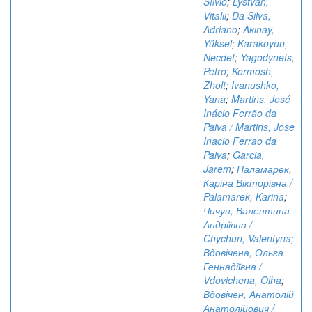
Sílvio
;
Lystvan,
Vitalii
;
Da Silva,
Adriano
;
Akınay,
Yüksel
;
Karakoyun,
Necdet
;
Yagodynets,
Petro
;
Kormosh,
Zholt
;
Ivanushko,
Yana
;
Martins, José
Inácio Ferrão da
Paiva / Martins, Jose
Inacio Ferrao da
Paiva
;
Garcia,
Jarem
;
Паламарек,
Каріна Вікторівна /
Palamarek, Karina
;
Чичун, Валентина
Андріївна /
Chychun, Valentyna
;
Вдовічена, Ольга
Геннадіївна /
Vdovichena, Olha
;
Вдовічен, Анатолій
Анатолійович /