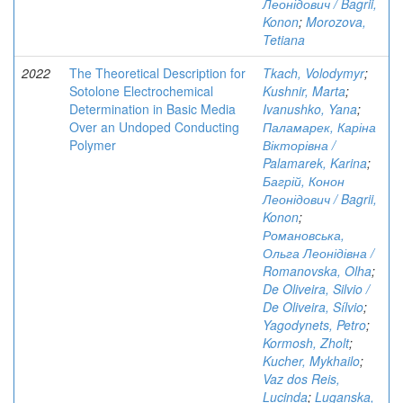
Леонідович / Bagrii,
Konon
;
Morozova,
Tetiana
2022
The Theoretical Description for
Tkach, Volodymyr
;
Sotolone Electrochemical
Kushnir, Marta
;
Determination in Basic Media
Ivanushko, Yana
;
Over an Undoped Conducting
Паламарек, Каріна
Polymer
Вікторівна /
Palamarek, Karina
;
Багрій, Конон
Леонідович / Bagrii,
Konon
;
Романовська,
Ольга Леонідівна /
Romanovska, Olha
;
De Oliveira, Silvio /
De Oliveira, Sílvio
;
Yagodynets, Petro
;
Kormosh, Zholt
;
Kucher, Mykhailo
;
Vaz dos Reis,
Lucinda
;
Luganska,