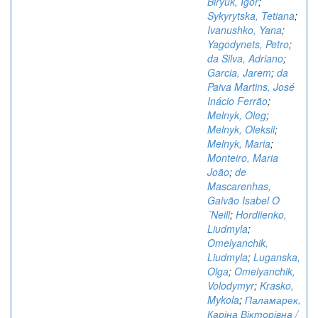
Biryuk, Igor
;
Sykyrytska, Tetiana
;
Ivanushko, Yana
;
Yagodynets, Petro
;
da Silva, Adriano
;
Garcia, Jarem
;
da
Paiva Martins, José
Inácio Ferrão
;
Melnyk, Oleg
;
Melnyk, Oleksii
;
Melnyk, Maria
;
Monteiro, Maria
João
;
de
Mascarenhas,
Gaivão Isabel O
´Neill
;
Hordiienko,
Liudmyla
;
Omelyanchik,
Liudmyla
;
Luganska,
Olga
;
Omelyanchik,
Volodymyr
;
Krasko,
Mykola
;
Паламарек,
Каріна Вікторівна /