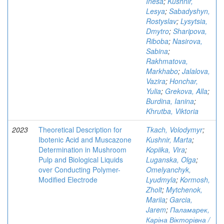
Inesa
;
Kushnir,
Lesya
;
Sabadyshyn,
Rostyslav
;
Lysytsia,
Dmytro
;
Sharipova,
Riboba
;
Nasirova,
Sabina
;
Rakhmatova,
Markhabo
;
Jalalova,
Vazira
;
Honchar,
Yulia
;
Grekova, Alla
;
Burdina, Ianina
;
Khrutba, Viktoria
2023
Theoretical Description for
Tkach, Volodymyr
;
Ibotenic Acid and Muscazone
Kushnir, Marta
;
Determination in Mushroom
Kopiika, Vira
;
Pulp and Biological Liquids
Luganska, Olga
;
over Conducting Polymer-
Omelyanchyk,
Modified Electrode
Lyudmyla
;
Kormosh,
Zholt
;
Mytchenok,
Mariia
;
Garcia,
Jarem
;
Паламарек,
Каріна Вікторівна /