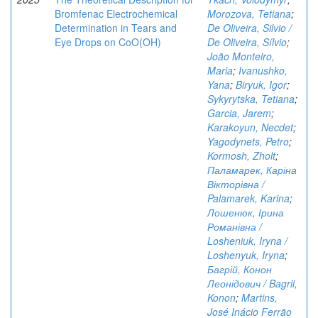
Bromfenac Electrochemical
Morozova, Tetiana
;
Determination in Tears and
De Oliveira, Silvio /
Eye Drops on CoO(OH)
De Oliveira, Sílvio
;
João Monteiro,
Maria
;
Ivanushko,
Yana
;
Biryuk, Igor
;
Sykyrytska, Tetiana
;
Garcia, Jarem
;
Karakoyun, Necdet
;
Yagodynets, Petro
;
Kormosh, Zholt
;
Паламарек, Каріна
Вікторівна /
Palamarek, Karina
;
Лошенюк, Ірина
Романівна /
Losheniuk, Iryna /
Loshenyuk, Iryna
;
Багрій, Конон
Леонідович / Bagrii,
Konon
;
Martins,
José Inácio Ferrão