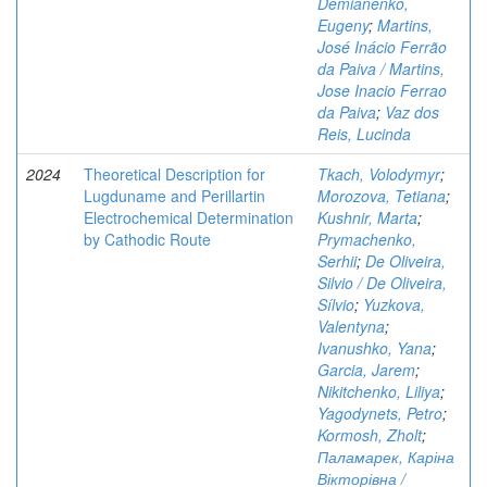
Demianenko,
Eugeny
;
Martins,
José Inácio Ferrão
da Paiva / Martins,
Jose Inacio Ferrao
da Paiva
;
Vaz dos
Reis, Lucinda
2024
Theoretical Description for
Tkach, Volodymyr
;
Lugduname and Perillartin
Morozova, Tetiana
;
Electrochemical Determination
Kushnir, Marta
;
by Cathodic Route
Prymachenko,
Serhii
;
De Oliveira,
Silvio / De Oliveira,
Sílvio
;
Yuzkova,
Valentyna
;
Ivanushko, Yana
;
Garcia, Jarem
;
Nikitchenko, Liliya
;
Yagodynets, Petro
;
Kormosh, Zholt
;
Паламарек, Каріна
Вікторівна /