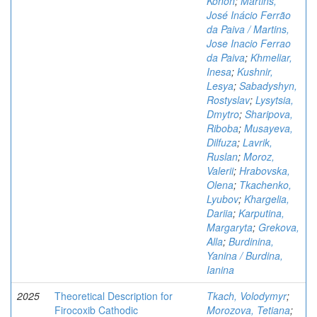
Konon
;
Martins,
José Inácio Ferrão
da Paiva / Martins,
Jose Inacio Ferrao
da Paiva
;
Khmeliar,
Inesa
;
Kushnir,
Lesya
;
Sabadyshyn,
Rostyslav
;
Lysytsia,
Dmytro
;
Sharipova,
Riboba
;
Musayeva,
Dilfuza
;
Lavrik,
Ruslan
;
Moroz,
Valerii
;
Hrabovska,
Olena
;
Tkachenko,
Lyubov
;
Khargelia,
Dariia
;
Karputina,
Margaryta
;
Grekova,
Alla
;
Burdinina,
Yanina / Burdina,
Ianina
2025
Theoretical Description for
Tkach, Volodymyr
;
Firocoxib Cathodic
Morozova, Tetiana
;