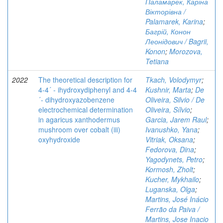
Паламарек, Каріна
Вікторівна /
Palamarek, Karina
;
Багрій, Конон
Леонідович / Bagrii,
Konon
;
Morozova,
Tetiana
2022
The theoretical description for
Tkach, Volodymyr
;
4-4´ - ihydroxydiphenyl and 4-4
Kushnir, Marta
;
De
´- dihydroxyazobenzene
Oliveira, Silvio / De
electrochemical determination
Oliveira, Sílvio
;
in agaricus xanthodermus
Garcia, Jarem Raul
;
mushroom over cobalt (iii)
Ivanushko, Yana
;
oxyhydroxide
Vitriak, Oksana
;
Fedorova, Dina
;
Yagodynets, Petro
;
Kormosh, Zholt
;
Kucher, Mykhailo
;
Luganska, Olga
;
Martins, José Inácio
Ferrão da Paiva /
Martins, Jose Inacio