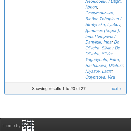
Леонідович / Bagrii,
Konon
;
Струтинська,
Любов Тодорівна /
Strutynska, Lyubov
;
Данилюк (Череп),
Інна Петрівна /
Danyliuk, Inna
;
De
Oliveira, Silvio / De
Oliveira, Sílvio
;
Yagodynets, Petro
;
Razhabova, Dilafruz
;
Niyazov, Laziz
;
Odyntsova, Vira
Showing results 1 to 20 of 27
next >
Theme by