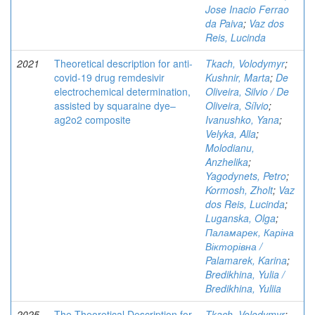
Jose Inacio Ferrao
da Paiva
;
Vaz dos
Reis, Lucinda
2021
Theoretical description for anti-
Tkach, Volodymyr
;
covid-19 drug remdesivir
Kushnir, Marta
;
De
electrochemical determination,
Oliveira, Silvio / De
assisted by squaraine dye–
Oliveira, Sílvio
;
ag2o2 composite
Ivanushko, Yana
;
Velyka, Alla
;
Molodianu,
Anzhelika
;
Yagodynets, Petro
;
Kormosh, Zholt
;
Vaz
dos Reis, Lucinda
;
Luganska, Olga
;
Паламарек, Каріна
Вікторівна /
Palamarek, Karina
;
Bredikhina, Yulia /
Bredikhina, Yuliia
2025
The Theoretical Description for
Tkach, Volodymyr
;