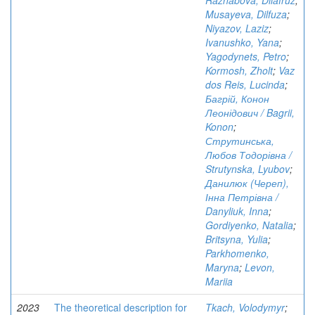
Razhabova, Dilafruz
;
Musayeva, Dilfuza
;
Niyazov, Laziz
;
Ivanushko, Yana
;
Yagodynets, Petro
;
Kormosh, Zholt
;
Vaz
dos Reis, Lucinda
;
Багрій, Конон
Леонідович / Bagrii,
Konon
;
Струтинська,
Любов Тодорівна /
Strutynska, Lyubov
;
Данилюк (Череп),
Інна Петрівна /
Danyliuk, Inna
;
Gordiyenko, Natalia
;
Britsyna, Yulia
;
Parkhomenko,
Maryna
;
Levon,
Mariia
2023
The theoretical description for
Tkach, Volodymyr
;