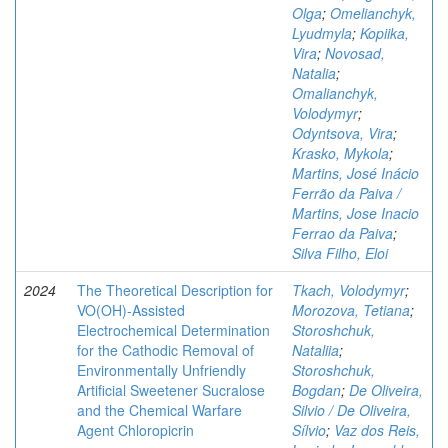
Olga
;
Omelianchyk,
Lyudmyla
;
Kopiika,
Vira
;
Novosad,
Natalia
;
Omalianchyk,
Volodymyr
;
Odyntsova, Vira
;
Krasko, Mykola
;
Martins, José Inácio
Ferrão da Paiva /
Martins, Jose Inacio
Ferrao da Paiva
;
Silva Filho, Eloi
2024
The Theoretical Description for
Tkach, Volodymyr
;
VO(OH)-Assisted
Morozova, Tetiana
;
Electrochemical Determination
Storoshchuk,
for the Cathodic Removal of
Nataliia
;
Environmentally Unfriendly
Storoshchuk,
Artificial Sweetener Sucralose
Bogdan
;
De Oliveira,
and the Chemical Warfare
Silvio / De Oliveira,
Agent Chloropicrin
Sílvio
;
Vaz dos Reis,