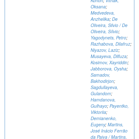
Konon
;
Vitriak,
Oksana
;
Medvedeva,
Anzhelika
;
De
Oliveira, Silvio / De
Oliveira, Sílvio
;
Yagodynets, Petro
;
Razhabova, Dilafruz
;
Niyazov, Laziz
;
Musayeva, Dilfuza
;
Kosimov, Xayriddin
;
Jabborova, Oysha
;
Samadov,
Bakhodirjon
;
Sagdullayeva,
Gulandom
;
Hamdanova,
Gulhayo
;
Payentko,
Viktoriia
;
Demianenko,
Eugeny
;
Martins,
José Inácio Ferrão
da Paiva / Martins,