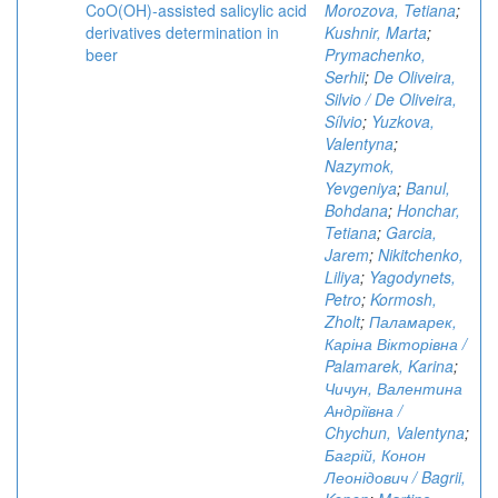
CoO(OH)-assisted salicylic acid
Morozova, Tetiana
;
derivatives determination in
Kushnir, Marta
;
beer
Prymachenko,
Serhii
;
De Oliveira,
Silvio / De Oliveira,
Sílvio
;
Yuzkova,
Valentyna
;
Nazymok,
Yevgeniya
;
Banul,
Bohdana
;
Honchar,
Tetiana
;
Garcia,
Jarem
;
Nikitchenko,
Liliya
;
Yagodynets,
Petro
;
Kormosh,
Zholt
;
Паламарек,
Каріна Вікторівна /
Palamarek, Karina
;
Чичун, Валентина
Андріївна /
Chychun, Valentyna
;
Багрій, Конон
Леонідович / Bagrii,