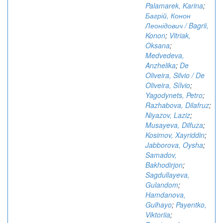
Palamarek, Karina
;
Багрій, Конон
Леонідович / Bagrii,
Konon
;
Vitriak,
Oksana
;
Medvedeva,
Anzhelika
;
De
Oliveira, Silvio / De
Oliveira, Sílvio
;
Yagodynets, Petro
;
Razhabova, Dilafruz
;
Niyazov, Laziz
;
Musayeva, Dilfuza
;
Kosimov, Xayriddin
;
Jabborova, Oysha
;
Samadov,
Bakhodirjon
;
Sagdullayeva,
Gulandom
;
Hamdanova,
Gulhayo
;
Payentko,
Viktoriia
;