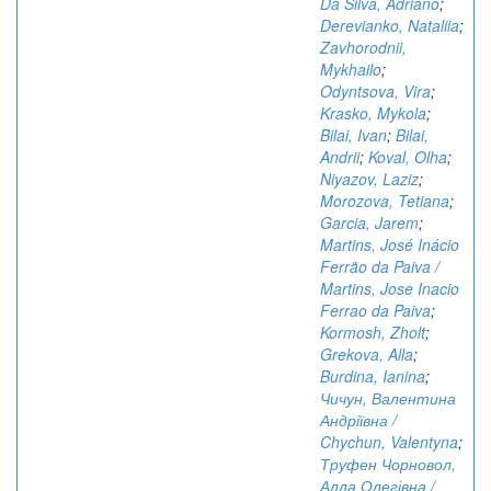
Da Silva, Adriano
;
Derevianko, Nataliia
;
Zavhorodnii,
Mykhailo
;
Odyntsova, Vira
;
Krasko, Mykola
;
Bilai, Ivan
;
Bilai,
Andrii
;
Koval, Olha
;
Niyazov, Laziz
;
Morozova, Tetiana
;
Garcia, Jarem
;
Martins, José Inácio
Ferrão da Paiva /
Martins, Jose Inacio
Ferrao da Paiva
;
Kormosh, Zholt
;
Grekova, Alla
;
Burdina, Ianina
;
Чичун, Валентина
Андріївна /
Chychun, Valentyna
;
Труфен Чорновол,
Алла Олегівна /