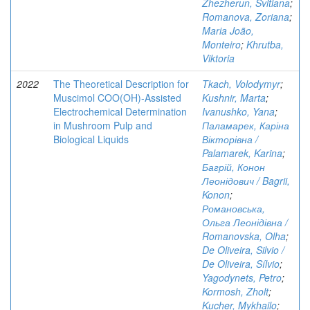
Zhezherun, Svitlana
;
Romanova, Zoriana
;
Maria João,
Monteiro
;
Khrutba,
Viktoria
2022
The Theoretical Description for
Tkach, Volodymyr
;
Muscimol COO(OH)-Assisted
Kushnir, Marta
;
Electrochemical Determination
Ivanushko, Yana
;
in Mushroom Pulp and
Паламарек, Каріна
Biological Liquids
Вікторівна /
Palamarek, Karina
;
Багрій, Конон
Леонідович / Bagrii,
Konon
;
Романовська,
Ольга Леонідівна /
Romanovska, Olha
;
De Oliveira, Silvio /
De Oliveira, Sílvio
;
Yagodynets, Petro
;
Kormosh, Zholt
;
Kucher, Mykhailo
;