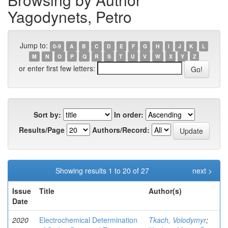
Yagodynets, Petro
Jump to:
0-9
A
B
C
D
E
F
G
H
I
J
K
L
M
N
O
P
Q
R
S
T
U
V
W
X
Y
Z
or enter first few letters:
Sort by:
In order:
Results/Page
Authors/Record:
Showing results 1 to 20 of 27
next >
Issue
Title
Author(s)
Date
2020
Electrochemical Determination
Tkach, Volodymyr
;