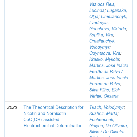
Vaz dos Reis,
Lucinda
;
Luganska,
Olga
;
Omelianchyk,
Lyudmyla
;
Gencheva, Viktoria
;
Kopiika, Vira
;
Omalianchyk,
Volodymyr
;
Odyntsova, Vira
;
Krasko, Mykola
;
Martins, José Inácio
Ferrão da Paiva /
Martins, Jose Inacio
Ferrao da Paiva
;
Silva Filho, Eloi
;
Vitriak, Oksana
2023
The Theoretical Description for
Tkach, Volodymyr
;
Nicotin and Nornicotin
Kushnir, Marta
;
CoO(OH)-assisted
Pochenchuk,
Electrochemical Determination
Galyna
;
De Oliveira,
Silvio / De Oliveira,