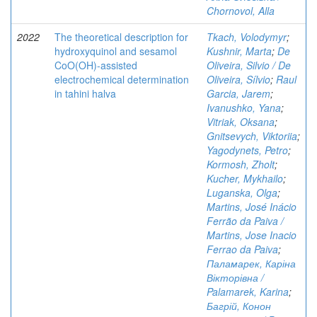
Chornovol, Alla
2022
The theoretical description for
Tkach, Volodymyr
;
hydroxyquinol and sesamol
Kushnir, Marta
;
De
CoO(OH)-assisted
Oliveira, Silvio / De
electrochemical determination
Oliveira, Sílvio
;
Raul
in tahini halva
Garcia, Jarem
;
Ivanushko, Yana
;
Vitriak, Oksana
;
Gnitsevych, Viktoriia
;
Yagodynets, Petro
;
Kormosh, Zholt
;
Kucher, Mykhailo
;
Luganska, Olga
;
Martins, José Inácio
Ferrão da Paiva /
Martins, Jose Inacio
Ferrao da Paiva
;
Паламарек, Каріна
Вікторівна /
Palamarek, Karina
;
Багрій, Конон