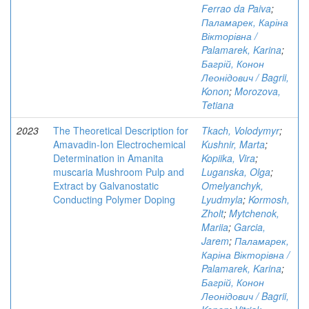
Ferrao da Paiva
;
Паламарек, Каріна
Вікторівна /
Palamarek, Karina
;
Багрій, Конон
Леонідович / Bagrii,
Konon
;
Morozova,
Tetiana
2023
The Theoretical Description for
Tkach, Volodymyr
;
Amavadin-Ion Electrochemical
Kushnir, Marta
;
Determination in Amanita
Kopiika, Vira
;
muscaria Mushroom Pulp and
Luganska, Olga
;
Extract by Galvanostatic
Omelyanchyk,
Conducting Polymer Doping
Lyudmyla
;
Kormosh,
Zholt
;
Mytchenok,
Mariia
;
Garcia,
Jarem
;
Паламарек,
Каріна Вікторівна /
Palamarek, Karina
;
Багрій, Конон
Леонідович / Bagrii,