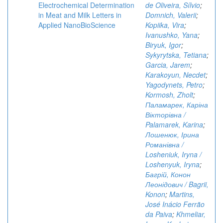
Electrochemical Determination
de Oliveira, Sílvio
;
in Meat and Milk Letters in
Domnich, Valerii
;
Applied NanoBioScience
Kopiika, Vira
;
Ivanushko, Yana
;
Biryuk, Igor
;
Sykyrytska, Tetiana
;
Garcia, Jarem
;
Karakoyun, Necdet
;
Yagodynets, Petro
;
Kormosh, Zholt
;
Паламарек, Каріна
Вікторівна /
Palamarek, Karina
;
Лошенюк, Ірина
Романівна /
Losheniuk, Iryna /
Loshenyuk, Iryna
;
Багрій, Конон
Леонідович / Bagrii,
Konon
;
Martins,
José Inácio Ferrão
da Paiva
;
Khmeliar,