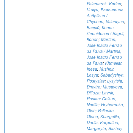
Palamarek, Karina
;
Чичун, Валентина
Андріївна /
Chychun, Valentyna
;
Багрій, Конон
Леонідович / Bagrii,
Konon
;
Martins,
José Inácio Ferrão
da Paiva / Martins,
Jose Inacio Ferrao
da Paiva
;
Khmeliar,
Inesa
;
Kushnir,
Lesya
;
Sabadyshyn,
Rostyslav
;
Lysytsia,
Dmytro
;
Musayeva,
Dilfuza
;
Lavrik,
Ruslan
;
Chikun,
Nadiia
;
Hryhorenko,
Oleh
;
Palienko,
Olena
;
Khargeliia,
Dariia
;
Karputina,
Margaryta
;
Bazhay-