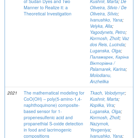
of Sudan Dyes and Two
Kushnir, Marta
;
De
Manner to Realize it: a
Oliveira, Silvio / De
Theoretical Investigation
Oliveira, Sílvio
;
Ivanushko, Yana
;
Velyka, Alla
;
Yagodynets, Petro
;
Kormosh, Zholt
;
Vaz
dos Reis, Lucinda
;
Luganska, Olga
;
Паламарек, Каріна
Вікторівна /
Palamarek, Karina
;
Molodianu,
Anzhelika
2021
The mathematical modeling for
Tkach, Volodymyr
;
CoO(OH) – poly(5-amino-1,4-
Kushnir, Marta
;
naphthoquinone) composite-
Kopiika, Vira
;
based sensor for 1-
Luganska, Olga
;
propenesulfenic acid and
Kormosh, Zholt
;
propanethial S-oxide detection
Nazymok,
in food and lacrimogenic
Yevgeniya
;
compositions
Ivanushko, Yana
;