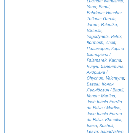
Lucinda
;
Ivanushko,
Yana
;
Banul,
Bohdana
;
Honchar,
Tetiana
;
Garcia,
Jarem
;
Paientko,
Viktoriia
;
Yagodynets, Petro
;
Kormosh, Zholt
;
Паламарек, Каріна
Вікторівна /
Palamarek, Karina
;
Чичун, Валентина
Андріївна /
Chychun, Valentyna
;
Багрій, Конон
Леонідович / Bagrii,
Konon
;
Martins,
José Inácio Ferrão
da Paiva / Martins,
Jose Inacio Ferrao
da Paiva
;
Khmeliar,
Inesa
;
Kushnir,
Lesya
;
Sabadyshyn,