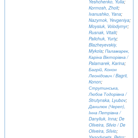
Yeshchenko, Yulia
;
Kormosh, Zholt
;
Ivanushko, Yana
;
Nazymok, Yevgeniya
;
Moysiuk, Volodymyr
;
Rusnak, Vitalii
;
Palichuk, Yuriy
;
Blazheyevskiy,
Mykola
;
Паламарек,
Каріна Вікторівна /
Palamarek, Karina
;
Багрій, Конон
Леонідович / Bagrii,
Konon
;
Струтинська,
Любов Тодорівна /
Strutynska, Lyubov
;
Данилюк (Череп),
Інна Петрівна /
Danyliuk, Inna
;
De
Oliveira, Silvio / De
Oliveira, Sílvio
;
Yagodynets, Petro
;