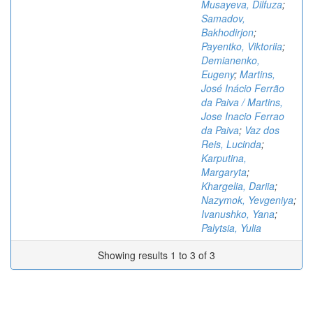
Musayeva, Dilfuza
;
Samadov,
Bakhodirjon
;
Payentko, Viktoriia
;
Demianenko,
Eugeny
;
Martins,
José Inácio Ferrão
da Paiva / Martins,
Jose Inacio Ferrao
da Paiva
;
Vaz dos
Reis, Lucinda
;
Karputina,
Margaryta
;
Khargelia, Dariia
;
Nazymok, Yevgeniya
;
Ivanushko, Yana
;
Palytsia, Yulia
Showing results 1 to 3 of 3