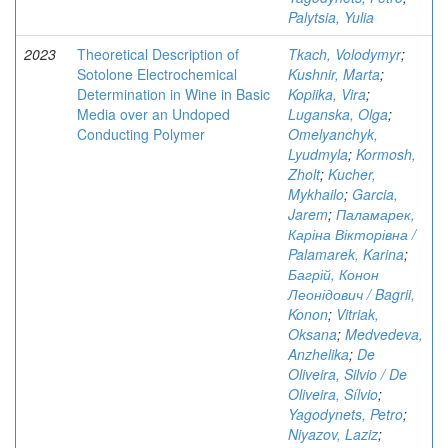
Palytsia, Yulia
2023
Theoretical Description of
Tkach, Volodymyr
;
Sotolone Electrochemical
Kushnir, Marta
;
Determination in Wine in Basic
Kopiika, Vira
;
Media over an Undoped
Luganska, Olga
;
Conducting Polymer
Omelyanchyk,
Lyudmyla
;
Kormosh,
Zholt
;
Kucher,
Mykhailo
;
Garcia,
Jarem
;
Паламарек,
Каріна Вікторівна /
Palamarek, Karina
;
Багрій, Конон
Леонідович / Bagrii,
Konon
;
Vitriak,
Oksana
;
Medvedeva,
Anzhelika
;
De
Oliveira, Silvio / De
Oliveira, Sílvio
;
Yagodynets, Petro
;
Niyazov, Laziz
;