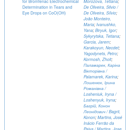
for Bromfenac Electrochemical
Morozova, Tetiana
;
Determination in Tears and
De Oliveira, Silvio /
Eye Drops on CoO(OH)
De Oliveira, Sílvio
;
João Monteiro,
Maria
;
Ivanushko,
Yana
;
Biryuk, Igor
;
Sykyrytska, Tetiana
;
Garcia, Jarem
;
Karakoyun, Necdet
;
Yagodynets, Petro
;
Kormosh, Zholt
;
Паламарек, Каріна
Вікторівна /
Palamarek, Karina
;
Лошенюк, Ірина
Романівна /
Losheniuk, Iryna /
Loshenyuk, Iryna
;
Багрій, Конон
Леонідович / Bagrii,
Konon
;
Martins, José
Inácio Ferrão da
Paiva / Martins, Jose