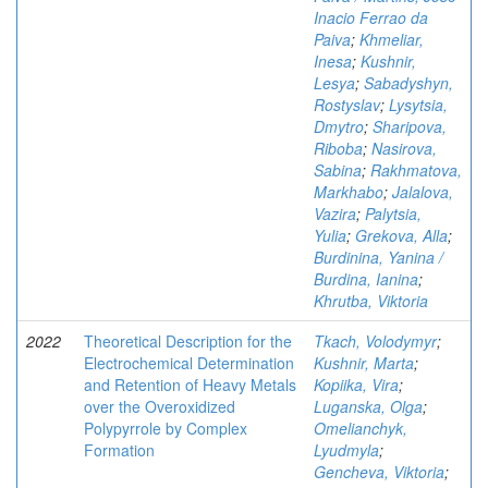
Inacio Ferrao da
Paiva
;
Khmeliar,
Inesa
;
Kushnir,
Lesya
;
Sabadyshyn,
Rostyslav
;
Lysytsia,
Dmytro
;
Sharipova,
Riboba
;
Nasirova,
Sabina
;
Rakhmatova,
Markhabo
;
Jalalova,
Vazira
;
Palytsia,
Yulia
;
Grekova, Alla
;
Burdinina, Yanina /
Burdina, Ianina
;
Khrutba, Viktoria
2022
Theoretical Description for the
Tkach, Volodymyr
;
Electrochemical Determination
Kushnir, Marta
;
and Retention of Heavy Metals
Kopiika, Vira
;
over the Overoxidized
Luganska, Olga
;
Polypyrrole by Complex
Omelianchyk,
Formation
Lyudmyla
;
Gencheva, Viktoria
;