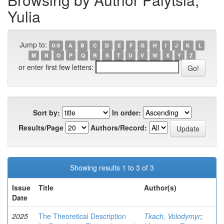
Yulia
Jump to:
0-9
A
B
C
D
E
F
G
H
I
J
K
L
M
N
O
P
Q
R
S
T
U
V
W
X
Y
Z
or enter first few letters:
Sort by:
In order:
Results/Page
Authors/Record:
Showing results 1 to 3 of 3
Issue
Title
Author(s)
Date
2025
The Theoretical Description
Tkach, Volodymyr
;