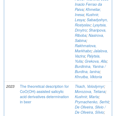
Inacio Ferrao da
Paiva
;
Khmeliar,
Inesa
;
Kushnir,
Lesya
;
Sabadyshyn,
Rostyslav
;
Lysytsia,
Dmytro
;
Sharipova,
Riboba
;
Nasirova,
Sabina
;
Rakhmatova,
Markhabo
;
Jalalova,
Vazira
;
Palytsia,
Yulia
;
Grekova, Alla
;
Burdinina, Yanina /
Burdina, Ianina
;
Khrutba, Viktoria
2023
The theoretical description for
Tkach, Volodymyr
;
CoO(OH)-assisted salicylic
Morozova, Tetiana
;
acid derivatives determination
Kushnir, Marta
;
in beer
Prymachenko, Serhii
;
De Oliveira, Silvio /
De Oliveira, Sílvio
;