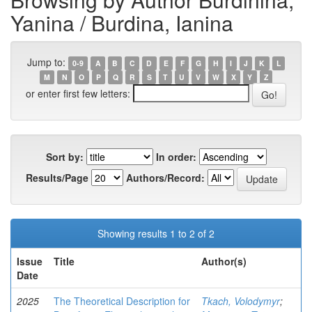
Yanina / Burdina, Ianina
Jump to:
0-9
A
B
C
D
E
F
G
H
I
J
K
L
M
N
O
P
Q
R
S
T
U
V
W
X
Y
Z
or enter first few letters:
Sort by:
In order:
Results/Page
Authors/Record:
Showing results 1 to 2 of 2
Issue
Title
Author(s)
Date
2025
The Theoretical Description for
Tkach, Volodymyr
;