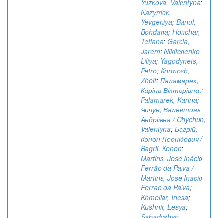
Yuzkova, Valentyna
;
Nazymok,
Yevgeniya
;
Banul,
Bohdana
;
Honchar,
Tetiana
;
Garcia,
Jarem
;
Nikitchenko,
Liliya
;
Yagodynets,
Petro
;
Kormosh,
Zholt
;
Паламарек,
Каріна Вікторівна /
Palamarek, Karina
;
Чичун, Валентина
Андріївна / Chychun,
Valentyna
;
Багрій,
Конон Леонідович /
Bagrii, Konon
;
Martins, José Inácio
Ferrão da Paiva /
Martins, Jose Inacio
Ferrao da Paiva
;
Khmeliar, Inesa
;
Kushnir, Lesya
;
Sabadyshyn,