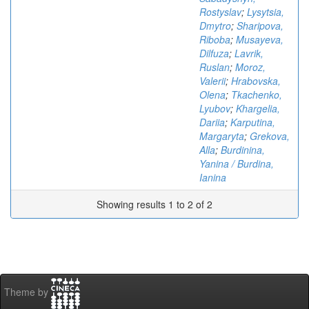
Rostyslav
;
Lysytsia,
Dmytro
;
Sharipova,
Riboba
;
Musayeva,
Dilfuza
;
Lavrik,
Ruslan
;
Moroz,
Valerii
;
Hrabovska,
Olena
;
Tkachenko,
Lyubov
;
Khargelia,
Dariia
;
Karputina,
Margaryta
;
Grekova,
Alla
;
Burdinina,
Yanina / Burdina,
Ianina
Showing results 1 to 2 of 2
Theme by