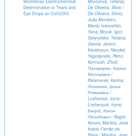
Bromfenac Electrochemical
Morozova, Tetiana
;
Determination in Tears and
De Oliveira, Silvio /
Eye Drops on CoO(OH)
De Oliveira, Sílvio
;
João Monteiro,
Maria
;
Ivanushko,
Yana
;
Biryuk, Igor
;
Sykyrytska, Tetiana
;
Garcia, Jarem
;
Karakoyun, Necdet
;
Yagodynets, Petro
;
Kormosh, Zholt
;
Паламарек, Каріна
Вікторівна /
Palamarek, Karina
;
Лошенюк, Ірина
Романівна /
Losheniuk, Iryna /
Loshenyuk, Iryna
;
Багрій, Конон
Леонідович / Bagrii,
Konon
;
Martins, José
Inácio Ferrão da
Paiva / Martins, Jose