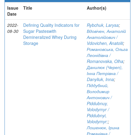
Issue
Title
Author(s)
Date
2022-
Defining Quality Indicators for
Rybchuk, Larysa
;
08-30
Sugar Pasteswith
Вдовічен, Анатолій
Demineralized Whey During
Анатолійович /
Storage
Vdovichen, Anatolii
;
Романовська, Ольга
Леонідівна /
Romanovska, Olha
;
Данилюк (Череп),
Інна Петрівна /
Danyliuk, Inna
;
Піддубний,
Володимир
Антонович /
Piddubnuy,
Volodymyr /
Piddubnyi,
Volodymyr;
;
Лошенюк, Ірина
Романівна /