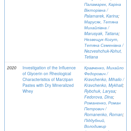
Паламарек, Каріна
Вікторівна /
Palamarek, Karina
;
Марусяк, Тетяна
Михайлівна /
Marusyak, Tatiana
;
Незвещук-Когут,
Тетяна Семенівна /
Nezveshchuk-Kohut,
Tetiana
2020
Investigation of the Influence
Кравченко, Михайло
of Glycerin on Rheological
Федорович /
Characteristics of Marzipan
Kravchenko, Mihailo /
Pastes with Dry Mineralized
Kravchenko, Mykhail
;
Whey
Rybchuk, Larysa
;
Fedorova, Dina
;
Романенко, Роман
Петрович /
Romanenko, Roman
;
Піддубний,
Володимир