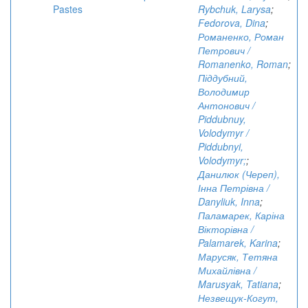
Pastes
Rybchuk, Larysa
;
Fedorova, Dina
;
Романенко, Роман
Петрович /
Romanenko, Roman
;
Піддубний,
Володимир
Антонович /
Piddubnuy,
Volodymyr /
Piddubnyi,
Volodymyr;
;
Данилюк (Череп),
Інна Петрівна /
Danyliuk, Inna
;
Паламарек, Каріна
Вікторівна /
Palamarek, Karina
;
Марусяк, Тетяна
Михайлівна /
Marusyak, Tatiana
;
Незвещук-Когут,