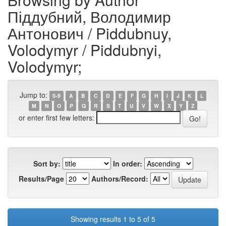
Піддубний, Володимир
Антонович / Piddubnuy,
Volodymyr / Piddubnyi,
Volodymyr;
Jump to:
0-9
A
B
C
D
E
F
G
H
I
J
K
L
M
N
O
P
Q
R
S
T
U
V
W
X
Y
Z
or enter first few letters:
Sort by:
In order:
Results/Page
Authors/Record:
Showing results 1 to 5 of 5