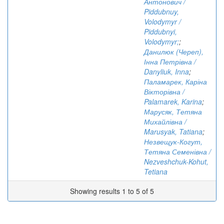
Антонович /
Piddubnuy,
Volodymyr /
Piddubnyi,
Volodymyr;
;
Данилюк (Череп),
Інна Петрівна /
Danyliuk, Inna
;
Паламарек, Каріна
Вікторівна /
Palamarek, Karina
;
Марусяк, Тетяна
Михайлівна /
Marusyak, Tatiana
;
Незвещук-Когут,
Тетяна Семенівна /
Nezveshchuk-Kohut,
Tetiana
Showing results 1 to 5 of 5