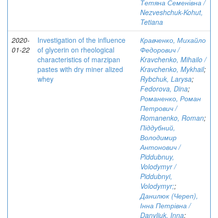
Тетяна Семенівна /
Nezveshchuk-Kohut,
Tetiana
2020-
Investigation of the influence
Кравченко, Михайло
01-22
of glycerin on rheological
Федорович /
characteristics of marzipan
Kravchenko, Mihailo /
pastes with dry miner alized
Kravchenko, Mykhail
;
whey
Rybchuk, Larysa
;
Fedorova, Dina
;
Романенко, Роман
Петрович /
Romanenko, Roman
;
Піддубний,
Володимир
Антонович /
Piddubnuy,
Volodymyr /
Piddubnyi,
Volodymyr;
;
Данилюк (Череп),
Інна Петрівна /
Danyliuk, Inna
;