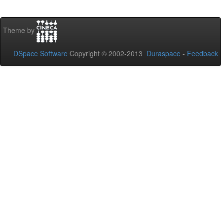
Theme by
DSpace Software
Copyright © 2002-2013
Duraspace
-
Feedback