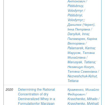
Антонович /
Piddubnuy,
Volodymyr /
Piddubnyi,
Volodymyr;
;
Данилюк (Череп),
Інна Петрівна /
Danyliuk, Inna
;
Паламарек, Каріна
Вікторівна /
Palamarek, Karina
;
Марусяк, Тетяна
Михайлівна /
Marusyak, Tatiana
;
Незвещук-Когут,
Тетяна Семенівна /
Nezveshchuk-Kohut,
Tetiana
2020
Determining the Rational
Кравченко, Михайло
Concentration of dry
Федорович /
Demineralized Whey in a
Kravchenko, Mihailo /
Formulationfor Marzipan
Kravchenko, Mykhail
;