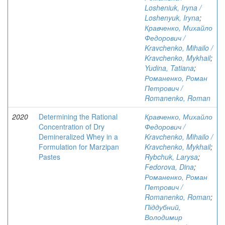
Losheniuk, Iryna /
Loshenyuk, Iryna
;
Кравченко, Михайло
Федорович /
Kravchenko, Mihailo /
Kravchenko, Mykhail
;
Yudina, Tatiana
;
Романенко, Роман
Петрович /
Romanenko, Roman
2020
Determining the Rational
Кравченко, Михайло
Concentration of Dry
Федорович /
Demineralized Whey in a
Kravchenko, Mihailo /
Formulation for Marzipan
Kravchenko, Mykhail
;
Pastes
Rybchuk, Larysa
;
Fedorova, Dina
;
Романенко, Роман
Петрович /
Romanenko, Roman
;
Піддубний,
Володимир