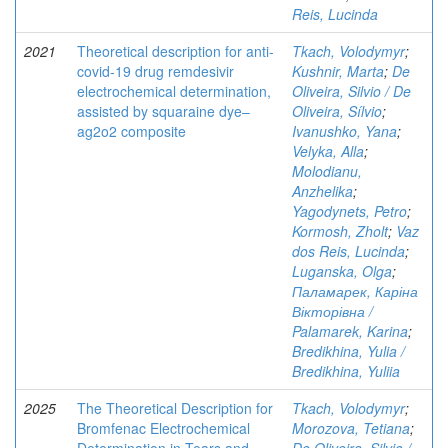
Reis, Lucinda
2021
Theoretical description for anti-
Tkach, Volodymyr
;
covid-19 drug remdesivir
Kushnir, Marta
;
De
electrochemical determination,
Oliveira, Silvio / De
assisted by squaraine dye–
Oliveira, Sílvio
;
ag2o2 composite
Ivanushko, Yana
;
Velyka, Alla
;
Molodianu,
Anzhelika
;
Yagodynets, Petro
;
Kormosh, Zholt
;
Vaz
dos Reis, Lucinda
;
Luganska, Olga
;
Паламарек, Каріна
Вікторівна /
Palamarek, Karina
;
Bredikhina, Yulia /
Bredikhina, Yuliia
2025
The Theoretical Description for
Tkach, Volodymyr
;
Bromfenac Electrochemical
Morozova, Tetiana
;