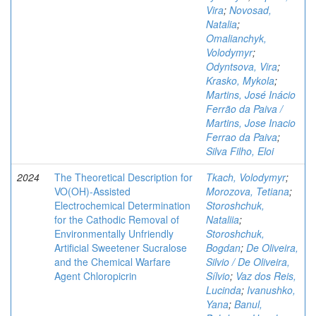
Vira
;
Novosad,
Natalia
;
Omalianchyk,
Volodymyr
;
Odyntsova, Vira
;
Krasko, Mykola
;
Martins, José Inácio
Ferrão da Paiva /
Martins, Jose Inacio
Ferrao da Paiva
;
Silva Filho, Eloi
2024
The Theoretical Description for
Tkach, Volodymyr
;
VO(OH)-Assisted
Morozova, Tetiana
;
Electrochemical Determination
Storoshchuk,
for the Cathodic Removal of
Nataliia
;
Environmentally Unfriendly
Storoshchuk,
Artificial Sweetener Sucralose
Bogdan
;
De Oliveira,
and the Chemical Warfare
Silvio / De Oliveira,
Agent Chloropicrin
Sílvio
;
Vaz dos Reis,
Lucinda
;
Ivanushko,
Yana
;
Banul,