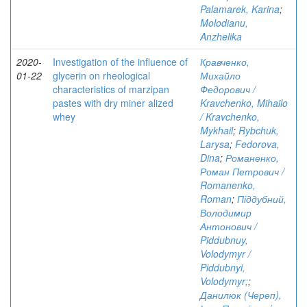
Palamarek, Karina
;
Molodianu,
Anzhelika
2020-
Investigation of the influence of
Кравченко,
01-22
glycerin on rheological
Михайло
characteristics of marzipan
Федорович /
pastes with dry miner alized
Kravchenko, Mihailo
whey
/ Kravchenko,
Mykhail
;
Rybchuk,
Larysa
;
Fedorova,
Dina
;
Романенко,
Роман Петрович /
Romanenko,
Roman
;
Піддубний,
Володимир
Антонович /
Piddubnuy,
Volodymyr /
Piddubnyi,
Volodymyr;
;
Данилюк (Череп),