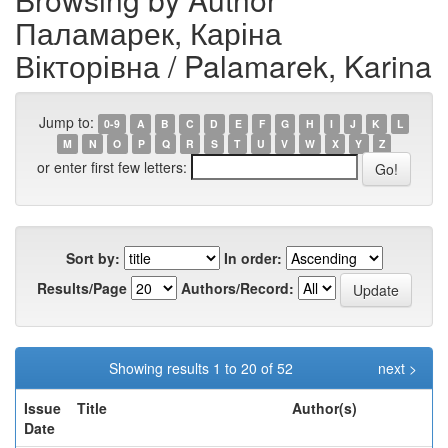
Паламарек, Каріна
Вікторівна / Palamarek, Karina
Jump to:
0-9
A
B
C
D
E
F
G
H
I
J
K
L
M
N
O
P
Q
R
S
T
U
V
W
X
Y
Z
or enter first few letters:
Sort by:
In order:
Results/Page
Authors/Record:
Showing results 1 to 20 of 52
next >
Issue
Title
Author(s)
Date