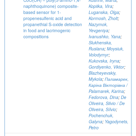
CoO(OH) – poly(5-amino-1,4-
Kushnir, Marta
;
naphthoquinone) composite-
Kopiika, Vira
;
based sensor for 1-
Luganska, Olga
;
propenesulfenic acid and
Kormosh, Zholt
;
propanethial S-oxide detection
Nazymok,
in food and lacrimogenic
Yevgeniya
;
compositions
Ivanushko, Yana
;
Slukhenska,
Ruslana
;
Moysiuk,
Volodymyr
;
Kukovska, Iryna
;
Gordiyenko, Viktor
;
Blazheyevskiy,
Mykola
;
Паламарек,
Каріна Вікторівна /
Palamarek, Karina
;
Fedorova, Dina
;
De
Oliveira, Silvio / De
Oliveira, Sílvio
;
Pochenchuk,
Galyna
;
Yagodynets,
Petro