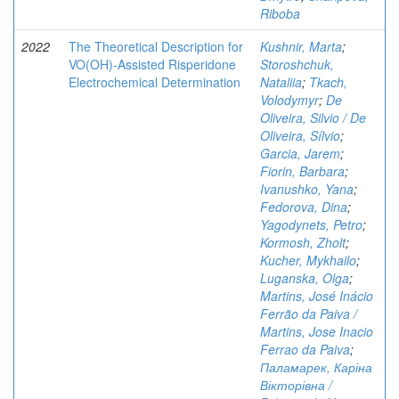
Riboba
2022
The Theoretical Description for
Kushnir, Marta
;
VO(OH)-Assisted Risperidone
Storoshchuk,
Electrochemical Determination
Nataliia
;
Tkach,
Volodymyr
;
De
Oliveira, Silvio / De
Oliveira, Sílvio
;
Garcia, Jarem
;
Fiorin, Barbara
;
Ivanushko, Yana
;
Fedorova, Dina
;
Yagodynets, Petro
;
Kormosh, Zholt
;
Kucher, Mykhailo
;
Luganska, Olga
;
Martins, José Inácio
Ferrão da Paiva /
Martins, Jose Inacio
Ferrao da Paiva
;
Паламарек, Каріна
Вікторівна /