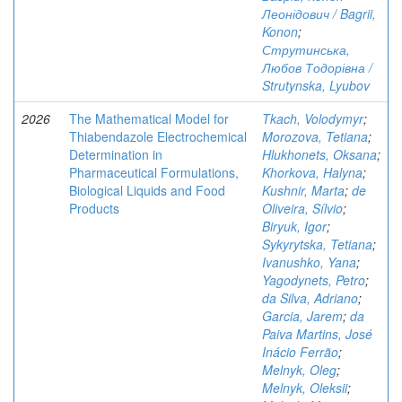
Леонідович / Bagrii,
Konon
;
Струтинська,
Любов Тодорівна /
Strutynska, Lyubov
2026
The Mathematical Model for
Tkach, Volodymyr
;
Thiabendazole Electrochemical
Morozova, Tetiana
;
Determination in
Hlukhonets, Oksana
;
Pharmaceutical Formulations,
Khorkova, Halyna
;
Biological Liquids and Food
Kushnir, Marta
;
de
Products
Oliveira, Sílvio
;
Biryuk, Igor
;
Sykyrytska, Tetiana
;
Ivanushko, Yana
;
Yagodynets, Petro
;
da Silva, Adriano
;
Garcia, Jarem
;
da
Paiva Martins, José
Inácio Ferrão
;
Melnyk, Oleg
;
Melnyk, Oleksii
;