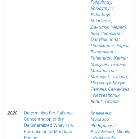
Piddubnuy,
Volodymyr /
Piddubnyi,
Volodymyr;
;
Данилюк (Череп),
Інна Петрівна /
Danyliuk, Inna
;
Паламарек, Каріна
Вікторівна /
Palamarek, Karina
;
Марусяк, Тетяна
Михайлівна /
Marusyak, Tatiana
;
Незвещук-Когут,
Тетяна Семенівна
/ Nezveshchuk-
Kohut, Tetiana
2020
Determining the Rational
Кравченко,
Concentration of dry
Михайло
Demineralized Whey in a
Федорович /
Formulationfor Marzipan
Kravchenko, Mihailo
Pastes
/ Kravchenko,