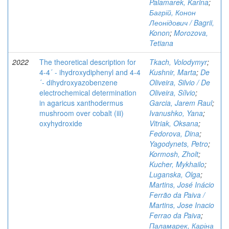
Palamarek, Karina
;
Багрій, Конон
Леонідович / Bagrii,
Konon
;
Morozova,
Tetiana
2022
The theoretical description for
Tkach, Volodymyr
;
4-4´ - ihydroxydiphenyl and 4-4
Kushnir, Marta
;
De
´- dihydroxyazobenzene
Oliveira, Silvio / De
electrochemical determination
Oliveira, Sílvio
;
in agaricus xanthodermus
Garcia, Jarem Raul
;
mushroom over cobalt (iii)
Ivanushko, Yana
;
oxyhydroxide
Vitriak, Oksana
;
Fedorova, Dina
;
Yagodynets, Petro
;
Kormosh, Zholt
;
Kucher, Mykhailo
;
Luganska, Olga
;
Martins, José Inácio
Ferrão da Paiva /
Martins, Jose Inacio
Ferrao da Paiva
;
Паламарек, Каріна