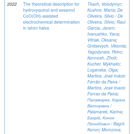
2022
The theoretical description for
Tkach, Volodymyr
;
hydroxyquinol and sesamol
Kushnir, Marta
;
De
CoO(OH)-assisted
Oliveira, Silvio / De
electrochemical determination
Oliveira, Sílvio
;
Raul
in tahini halva
Garcia, Jarem
;
Ivanushko, Yana
;
Vitriak, Oksana
;
Gnitsevych, Viktoriia
;
Yagodynets, Petro
;
Kormosh, Zholt
;
Kucher, Mykhailo
;
Luganska, Olga
;
Martins, José Inácio
Ferrão da Paiva /
Martins, Jose Inacio
Ferrao da Paiva
;
Паламарек, Каріна
Вікторівна /
Palamarek, Karina
;
Багрій, Конон
Леонідович / Bagrii,
Konon
;
Morozova,