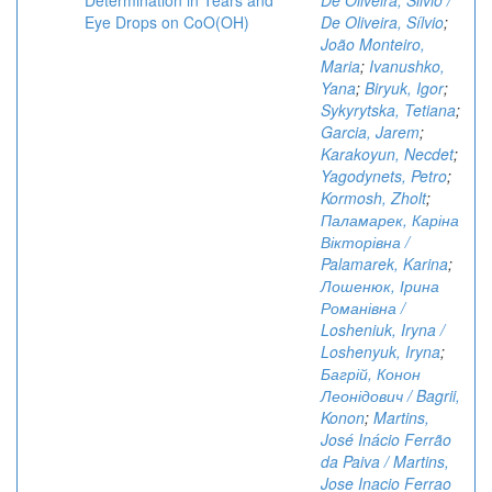
Determination in Tears and
De Oliveira, Silvio /
Eye Drops on CoO(OH)
De Oliveira, Sílvio
;
João Monteiro,
Maria
;
Ivanushko,
Yana
;
Biryuk, Igor
;
Sykyrytska, Tetiana
;
Garcia, Jarem
;
Karakoyun, Necdet
;
Yagodynets, Petro
;
Kormosh, Zholt
;
Паламарек, Каріна
Вікторівна /
Palamarek, Karina
;
Лошенюк, Ірина
Романівна /
Losheniuk, Iryna /
Loshenyuk, Iryna
;
Багрій, Конон
Леонідович / Bagrii,
Konon
;
Martins,
José Inácio Ferrão
da Paiva / Martins,
Jose Inacio Ferrao