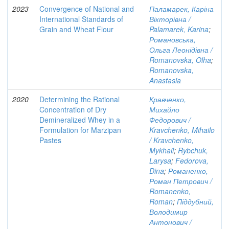
2023
Convergence of National and
Паламарек, Каріна
International Standards of
Вікторівна /
Grain and Wheat Flour
Palamarek, Karina
;
Романовська,
Ольга Леонідівна /
Romanovska, Olha
;
Romanovska,
Anastasia
2020
Determining the Rational
Кравченко,
Concentration of Dry
Михайло
Demineralized Whey in a
Федорович /
Formulation for Marzipan
Kravchenko, Mihailo
Pastes
/ Kravchenko,
Mykhail
;
Rybchuk,
Larysa
;
Fedorova,
Dina
;
Романенко,
Роман Петрович /
Romanenko,
Roman
;
Піддубний,
Володимир
Антонович /