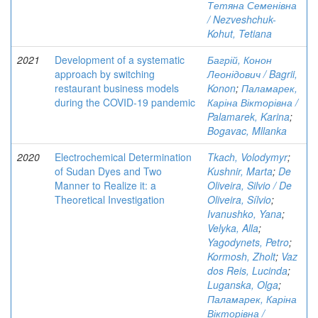
Тетяна Семенівна
/ Nezveshchuk-
Kohut, Tetiana
2021
Development of a systematic
Багрій, Конон
approach by switching
Леонідович / Bagrii,
restaurant business models
Konon
;
Паламарек,
during the COVID-19 pandemic
Каріна Вікторівна /
Palamarek, Karina
;
Bogavac, Mllanka
2020
Electrochemical Determination
Tkach, Volodymyr
;
of Sudan Dyes and Two
Kushnir, Marta
;
De
Manner to Realize it: a
Oliveira, Silvio / De
Theoretical Investigation
Oliveira, Sílvio
;
Ivanushko, Yana
;
Velyka, Alla
;
Yagodynets, Petro
;
Kormosh, Zholt
;
Vaz
dos Reis, Lucinda
;
Luganska, Olga
;
Паламарек, Каріна
Вікторівна /