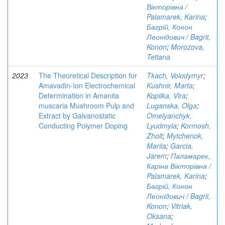
Вікторівна /
Palamarek, Karina
;
Багрій, Конон
Леонідович / Bagrii,
Konon
;
Morozova,
Tetiana
2023
The Theoretical Description for
Tkach, Volodymyr
;
Amavadin-Ion Electrochemical
Kushnir, Marta
;
Determination in Amanita
Kopiika, Vira
;
muscaria Mushroom Pulp and
Luganska, Olga
;
Extract by Galvanostatic
Omelyanchyk,
Conducting Polymer Doping
Lyudmyla
;
Kormosh,
Zholt
;
Mytchenok,
Mariia
;
Garcia,
Jarem
;
Паламарек,
Каріна Вікторівна /
Palamarek, Karina
;
Багрій, Конон
Леонідович / Bagrii,
Konon
;
Vitriak,
Oksana
;