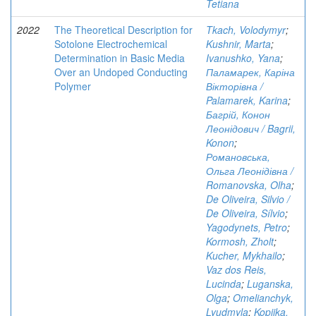
Tetiana
2022
The Theoretical Description for
Tkach, Volodymyr
;
Sotolone Electrochemical
Kushnir, Marta
;
Determination in Basic Media
Ivanushko, Yana
;
Over an Undoped Conducting
Паламарек, Каріна
Polymer
Вікторівна /
Palamarek, Karina
;
Багрій, Конон
Леонідович / Bagrii,
Konon
;
Романовська,
Ольга Леонідівна /
Romanovska, Olha
;
De Oliveira, Silvio /
De Oliveira, Sílvio
;
Yagodynets, Petro
;
Kormosh, Zholt
;
Kucher, Mykhailo
;
Vaz dos Reis,
Lucinda
;
Luganska,
Olga
;
Omelianchyk,
Lyudmyla
;
Kopiika,