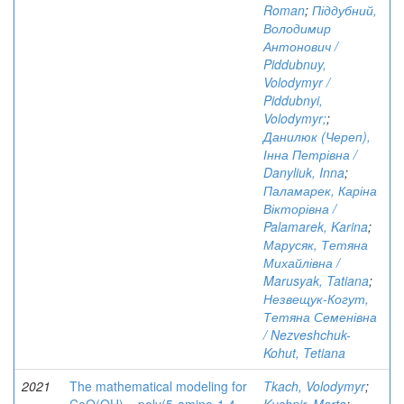
Roman
;
Піддубний,
Володимир
Антонович /
Piddubnuy,
Volodymyr /
Piddubnyi,
Volodymyr;
;
Данилюк (Череп),
Інна Петрівна /
Danyliuk, Inna
;
Паламарек, Каріна
Вікторівна /
Palamarek, Karina
;
Марусяк, Тетяна
Михайлівна /
Marusyak, Tatiana
;
Незвещук-Когут,
Тетяна Семенівна
/ Nezveshchuk-
Kohut, Tetiana
2021
The mathematical modeling for
Tkach, Volodymyr
;