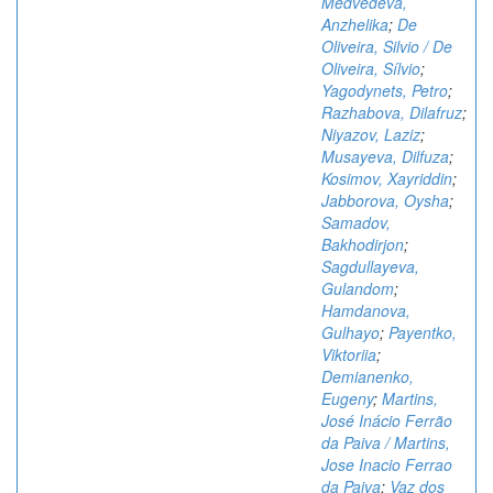
Medvedeva,
Anzhelika
;
De
Oliveira, Silvio / De
Oliveira, Sílvio
;
Yagodynets, Petro
;
Razhabova, Dilafruz
;
Niyazov, Laziz
;
Musayeva, Dilfuza
;
Kosimov, Xayriddin
;
Jabborova, Oysha
;
Samadov,
Bakhodirjon
;
Sagdullayeva,
Gulandom
;
Hamdanova,
Gulhayo
;
Payentko,
Viktoriia
;
Demianenko,
Eugeny
;
Martins,
José Inácio Ferrão
da Paiva / Martins,
Jose Inacio Ferrao
da Paiva
;
Vaz dos