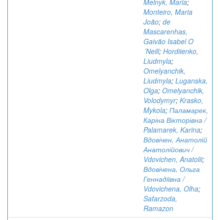
Melnyk, Maria
;
Monteiro, Maria
João
;
de
Mascarenhas,
Gaivão Isabel O
´Neill
;
Hordiienko,
Liudmyla
;
Omelyanchik,
Liudmyla
;
Luganska,
Olga
;
Omelyanchik,
Volodymyr
;
Krasko,
Mykola
;
Паламарек,
Каріна Вікторівна /
Palamarek, Karina
;
Вдовічен, Анатолій
Анатолійович /
Vdovichen, Anatolii
;
Вдовічена, Ольга
Геннадіївна /
Vdovichena, Olha
;
Safarzoda,
Ramazon