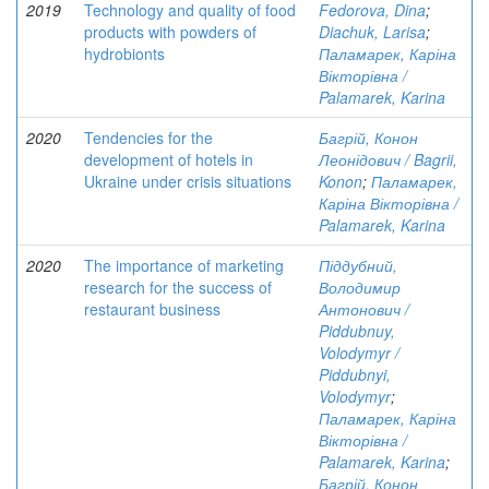
2019
Technology and quality of food
Fedorova, Dina
;
products with powders of
Diachuk, Larisa
;
hydrobionts
Паламарек, Каріна
Вікторівна /
Palamarek, Karina
2020
Tendencies for the
Багрій, Конон
development of hotels in
Леонідович / Bagrii,
Ukraine under crisis situations
Konon
;
Паламарек,
Каріна Вікторівна /
Palamarek, Karina
2020
The importance of marketing
Піддубний,
research for the success of
Володимир
restaurant business
Антонович /
Piddubnuy,
Volodymyr /
Piddubnyi,
Volodymyr
;
Паламарек, Каріна
Вікторівна /
Palamarek, Karina
;
Багрій, Конон