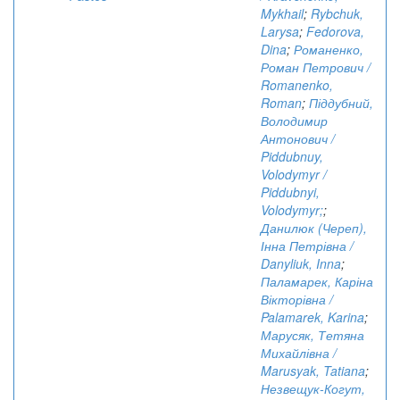
Mykhail
;
Rybchuk,
Larysa
;
Fedorova,
Dina
;
Романенко,
Роман Петрович /
Romanenko,
Roman
;
Піддубний,
Володимир
Антонович /
Piddubnuy,
Volodymyr /
Piddubnyi,
Volodymyr;
;
Данилюк (Череп),
Інна Петрівна /
Danyliuk, Inna
;
Паламарек, Каріна
Вікторівна /
Palamarek, Karina
;
Марусяк, Тетяна
Михайлівна /
Marusyak, Tatiana
;
Незвещук-Когут,