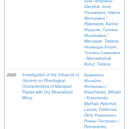
Інна Петрівна /
Danyliuk, Inna
;
Паламарек, Каріна
Вікторівна /
Palamarek, Karina
;
Марусяк, Тетяна
Михайлівна /
Marusyak, Tatiana
;
Незвещук-Когут,
Тетяна Семенівна
/ Nezveshchuk-
Kohut, Tetiana
2020
Investigation of the Influence of
Кравченко,
Glycerin on Rheological
Михайло
Characteristics of Marzipan
Федорович /
Pastes with Dry Mineralized
Kravchenko, Mihailo
Whey
/ Kravchenko,
Mykhail
;
Rybchuk,
Larysa
;
Fedorova,
Dina
;
Романенко,
Роман Петрович /
Romanenko,