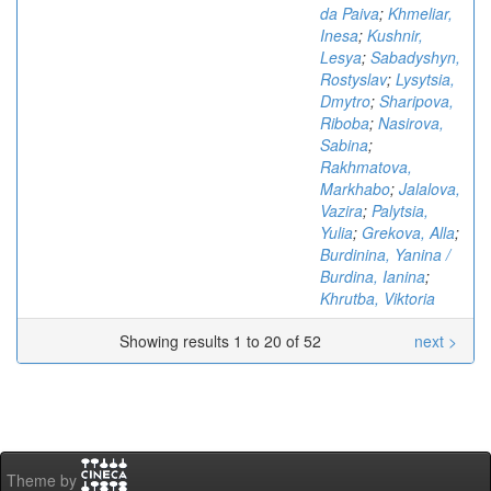
da Paiva
;
Khmeliar,
Inesa
;
Kushnir,
Lesya
;
Sabadyshyn,
Rostyslav
;
Lysytsia,
Dmytro
;
Sharipova,
Riboba
;
Nasirova,
Sabina
;
Rakhmatova,
Markhabo
;
Jalalova,
Vazira
;
Palytsia,
Yulia
;
Grekova, Alla
;
Burdinina, Yanina /
Burdina, Ianina
;
Khrutba, Viktoria
Showing results 1 to 20 of 52
next >
Theme by