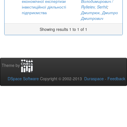
економічної експертизи
Володимирович /
інвестиційної діяльності
Rylieiev, Serhii
;
підприємства
Дмитрюк, Дмитро
Дмитрович
Showing results 1 to 1 of 1
Theme by
DSpace Software
Copyright © 2002-2013
Duraspace
-
Feedback