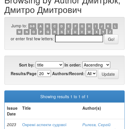
Дмитро Дмитрович
Jump to:
0-9
A
B
C
D
E
F
G
H
I
J
K
L
M
N
O
P
Q
R
S
T
U
V
W
X
Y
Z
or enter first few letters:
Sort by:
In order:
Results/Page
Authors/Record:
Showing results 1 to 1 of 1
Issue
Title
Author(s)
Date
2023
Окремі аспекти судової
Рилєєв, Сергій