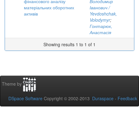
фінансового аналізу
Володимир
матеріальних оборотних
Іванович /
активів
Yevdoshchak,
Volodymyr
;
Гонтарюк,
Анастасія
Showing results 1 to 1 of 1
Theme by
DSpace Software
Copyright © 2002-2013
Duraspace
-
Feedback