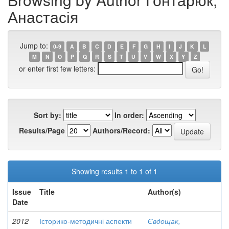
Анастасія
Jump to:
0-9
A
B
C
D
E
F
G
H
I
J
K
L
M
N
O
P
Q
R
S
T
U
V
W
X
Y
Z
or enter first few letters:
Sort by:
In order:
Results/Page
Authors/Record:
Showing results 1 to 1 of 1
Issue
Title
Author(s)
Date
2012
Історико-методичні аспекти
Євдощак,