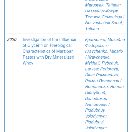
Marusyak, Tatiana
;
Незвещук-Когут,
Тетяна Семенівна /
Nezveshchuk-Kohut,
Tetiana
2020
Investigation of the Influence
Кравченко, Михайло
of Glycerin on Rheological
Федорович /
Characteristics of Marzipan
Kravchenko, Mihailo
Pastes with Dry Mineralized
/ Kravchenko,
Whey
Mykhail
;
Rybchuk,
Larysa
;
Fedorova,
Dina
;
Романенко,
Роман Петрович /
Romanenko, Roman
;
Піддубний,
Володимир
Антонович /
Piddubnuy,
Volodymyr /
Piddubnyi,
Volodymyr;
;