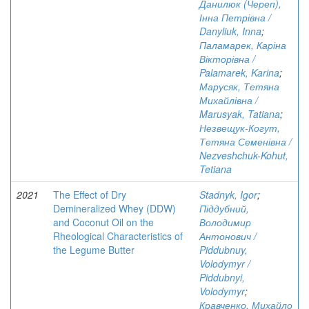
Данилюк (Череп),
Інна Петрівна /
Danyliuk, Inna
;
Паламарек, Каріна
Вікторівна /
Palamarek, Karina
;
Марусяк, Тетяна
Михайлівна /
Marusyak, Tatiana
;
Незвещук-Когут,
Тетяна Семенівна /
Nezveshchuk-Kohut,
Tetiana
2021
The Effect of Dry
Stadnyk, Igor
;
Demineralized Whey (DDW)
Піддубний,
and Coconut Oil on the
Володимир
Rheological Characteristics of
Антонович /
the Legume Butter
Piddubnuy,
Volodymyr /
Piddubnyi,
Volodymyr
;
Кравченко, Михайло