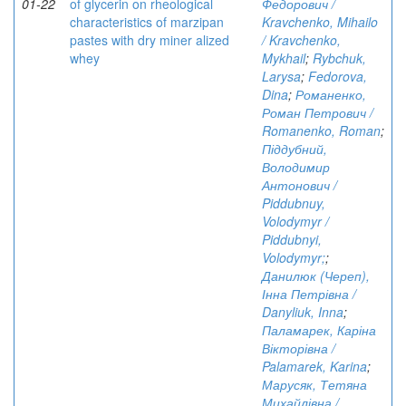
01-22
of glycerin on rheological
Федорович /
characteristics of marzipan
Kravchenko, Mihailo
pastes with dry miner alized
/ Kravchenko,
whey
Mykhail
;
Rybchuk,
Larysa
;
Fedorova,
Dina
;
Романенко,
Роман Петрович /
Romanenko, Roman
;
Піддубний,
Володимир
Антонович /
Piddubnuy,
Volodymyr /
Piddubnyi,
Volodymyr;
;
Данилюк (Череп),
Інна Петрівна /
Danyliuk, Inna
;
Паламарек, Каріна
Вікторівна /
Palamarek, Karina
;
Марусяк, Тетяна
Михайлівна /