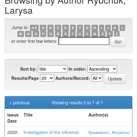
Larysa
Jump to:
0-9
A
B
C
D
E
F
G
H
I
J
K
L
M
N
O
P
Q
R
S
T
U
V
W
X
Y
Z
or enter first few letters:
Sort by:
In order:
Results/Page
Authors/Record:
< previous
Showing results 5 to 7 of 7
Issue
Title
Author(s)
Date
2020-
Investigation of the influence
Кравченко, Михайло