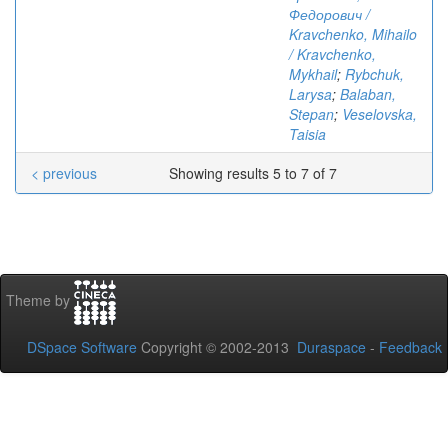
Федорович /
Kravchenko, Mihailo
/ Kravchenko,
Mykhail
;
Rybchuk,
Larysa
;
Balaban,
Stepan
;
Veselovska,
Taisia
< previous
Showing results 5 to 7 of 7
Theme by
DSpace Software
Copyright © 2002-2013
Duraspace
-
Feedback